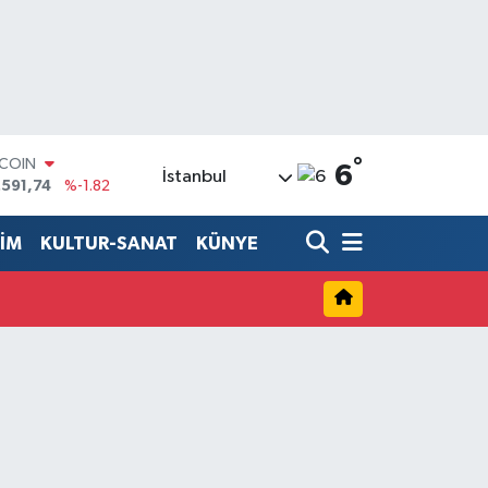
°
TCOIN
6
İstanbul
.591,74
%-1.82
LAR
,43620
%0.02
TİM
KULTUR-SANAT
KÜNYE
RO
,38690
%0.19
ERLİN
,60380
%0.18
ALTIN
62,09000
%0.19
ST100
.598,00
%0