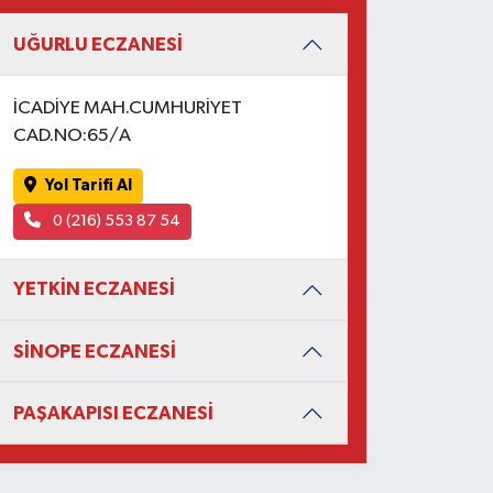
UĞURLU ECZANESİ
İCADİYE MAH.CUMHURİYET
CAD.NO:65/A
Yol Tarifi Al
0 (216) 553 87 54
YETKİN ECZANESİ
SİNOPE ECZANESİ
PAŞAKAPISI ECZANESİ