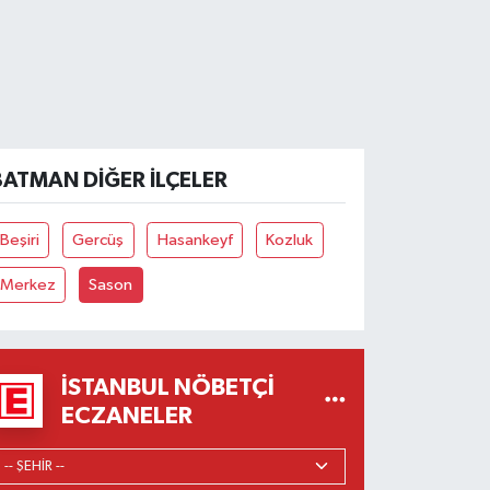
BATMAN DIĞER İLÇELER
Beşiri
Gercüş
Hasankeyf
Kozluk
Merkez
Sason
İSTANBUL NÖBETÇI
ECZANELER