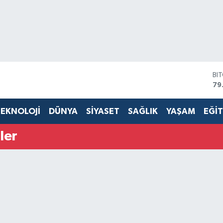
BI
79
DO
45
EKNOLOJİ
DÜNYA
SİYASET
SAĞLIK
YAŞAM
EĞİ
EU
53
ler
ST
61
G.
68
Bİ
14