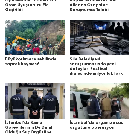
Operasyonu: 62 Kilo 900
Köpek Barınakta Öldü:
Gram Uyuşturucu Ele
Aileden Otopsi ve
Geçirildi
Soruşturma Talebi
Büyükçekmece sahilinde
Şile Belediyesi
toprak kayması!
soruşturmasında yeni
detaylar: Festival
ihalesinde milyonluk fark
İstanbul’da Kamu
İstanbul'da organize suç
Görevlilerinin De Dahil
örgütüne operasyon
Olduğu Suç Örgütüne