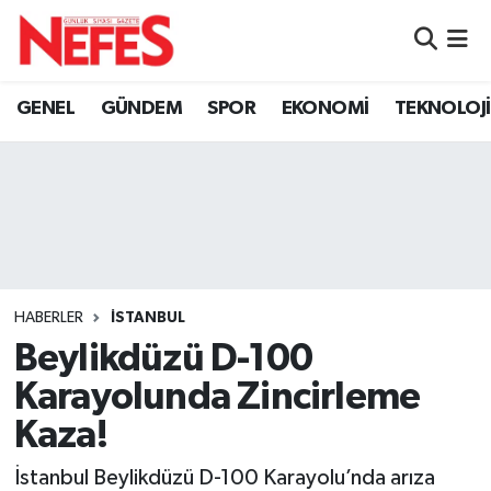
GÜNDEM
Nöbetçi Eczaneler
GENEL
GÜNDEM
SPOR
EKONOMİ
TEKNOLOJİ
Hava Durumu
Namaz Vakitleri
Trafik Durumu
Süper Lig Puan Durumu ve Fikstür
HABERLER
İSTANBUL
Beylikdüzü D-100
Tüm Manşetler
Karayolunda Zincirleme
Son Dakika Haberleri
Kaza!
Haber Arşivi
İstanbul Beylikdüzü D-100 Karayolu’nda arıza