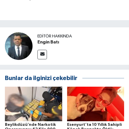
EDITÖR HAKKINDA
Engin Batı
Bunlar da ilginizi çekebilir
Beylikdüzü’nde Narkotik
Esenyurt’ta 10 Yıllık Sahipli