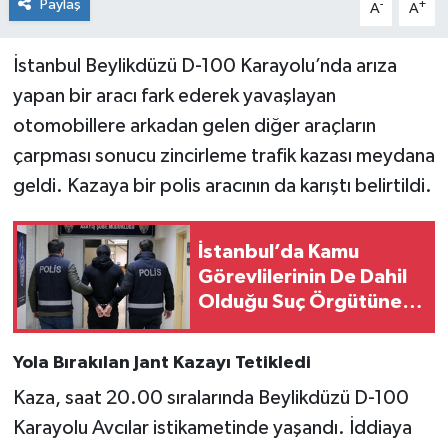
Paylaş
-
+
A
A
İstanbul Beylikdüzü D-100 Karayolu’nda arıza
yapan bir aracı fark ederek yavaşlayan
otomobillere arkadan gelen diğer araçların
çarpması sonucu zincirleme trafik kazası meydana
geldi. Kazaya bir polis aracının da karıştı belirtildi.
İstanbul’da Kamu
Görevlilerinin De Dahil
Olduğu Suç Örgütüne
Darbe: 37 Gözaltı
Yola Bırakılan Jant Kazayı Tetikledi
Kaza, saat 20.00 sıralarında Beylikdüzü D-100
Karayolu Avcılar istikametinde yaşandı. İddiaya