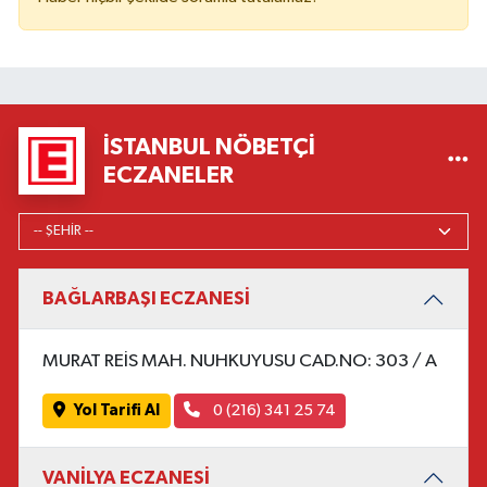
İSTANBUL NÖBETÇI
ECZANELER
BAĞLARBAŞI ECZANESİ
MURAT REİS MAH. NUHKUYUSU CAD.NO: 303 / A
Yol Tarifi Al
0 (216) 341 25 74
VANİLYA ECZANESİ