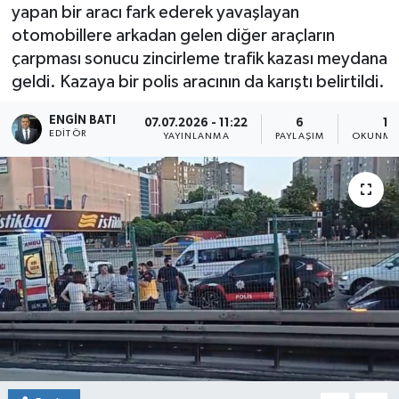
yapan bir aracı fark ederek yavaşlayan
otomobillere arkadan gelen diğer araçların
çarpması sonucu zincirleme trafik kazası meydana
geldi. Kazaya bir polis aracının da karıştı belirtildi.
ENGIN BATI
07.07.2026 - 11:22
6
1 
EDITÖR
YAYINLANMA
PAYLAŞIM
OKUNMA 