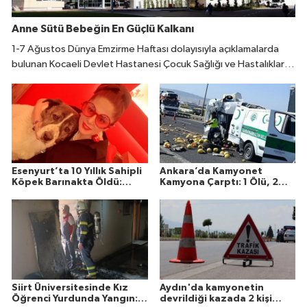
Anne Sütü Bebeğin En Güçlü Kalkanı
1-7 Ağustos Dünya Emzirme Haftası dolayısıyla açıklamalarda
bulunan Kocaeli Devlet Hastanesi Çocuk Sağlığı ve Hastalıkları
Uzmanı Fatıma Reyhan Demir, doğumdan sonraki ilk bir saat
içinde emzirmeye başlanmasının büyük önem taşıdığını belirtti.
Esenyurt’ta 10 Yıllık Sahipli
Ankara’da Kamyonet
Köpek Barınakta Öldü:
Kamyona Çarptı: 1 Ölü, 2
Aileden Otopsi ve
Yaralı
Soruşturma Talebi
Siirt Üniversitesinde Kız
Aydın'da kamyonetin
Öğrenci Yurdunda Yangın: 1
devrildiği kazada 2 kişi