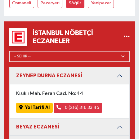
Osmaneli
Pazaryeri
Söğüt
Yenipazar
İSTANBUL NÖBETÇI
ECZANELER
ZEYNEP DURNA ECZANESİ
Kısıklı Mah. Ferah Cad. No:44
Yol Tarifi Al
0 (216) 316 33 45
BEYAZ ECZANESİ