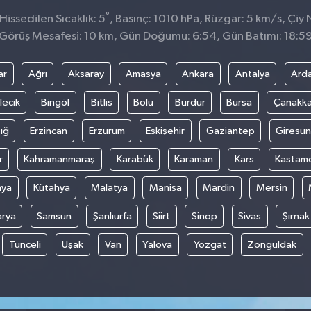
°
issedilen Sıcaklık: 5
, Basınç: 1010 hPa, Rüzgar: 5 km/s, Çiy 
Görüş Mesafesi: 10 km, Gün Doğumu: 6:54, Gün Batımı: 18:5
ar
Ağrı
Aksaray
Amasya
Ankara
Antalya
Ard
lecik
Bingöl
Bitlis
Bolu
Burdur
Bursa
Çanakka
ığ
Erzincan
Erzurum
Eskişehir
Gaziantep
Giresun
r
Kahramanmaraş
Karabük
Karaman
Kars
Kastam
nya
Kütahya
Malatya
Manisa
Mardin
Mersin
arya
Samsun
Şanlıurfa
Siirt
Sinop
Sivas
Şırnak
Tunceli
Uşak
Van
Yalova
Yozgat
Zonguldak