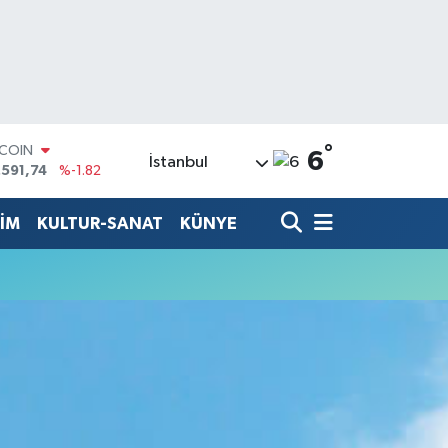
°
TCOIN
6
İstanbul
.591,74
%-1.82
LAR
,43620
%0.02
TİM
KULTUR-SANAT
KÜNYE
RO
,38690
%0.19
ERLİN
,60380
%0.18
ALTIN
62,09000
%0.19
ST100
.598,00
%0