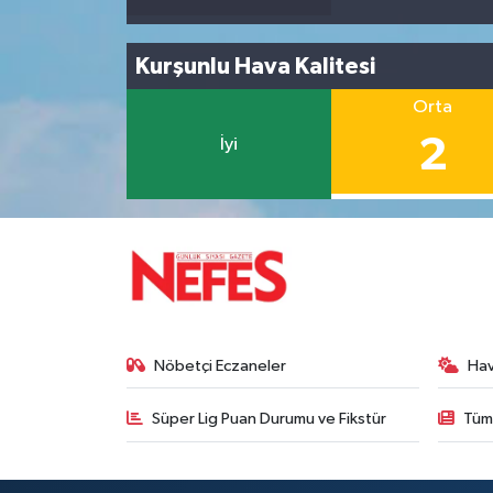
Kurşunlu Hava Kalitesi
Orta
2
İyi
Nöbetçi Eczaneler
Ha
Süper Lig Puan Durumu ve Fikstür
Tüm