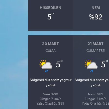
HISSEDILEN
NEM
°
5
%92
20 MART
21 MART
CUMA
CUMARTESI
°
°
5
5
Bölgesel düzensiz yağmur
Bölgesel düzensiz y
yağışlı
yağışlı
Nem: %90
Nem: %89
Rüzgar: 7 km/h
Rüzgar: 7 km/h
Yağış Olasılığı: %89
Yağış Olasılığı: %8