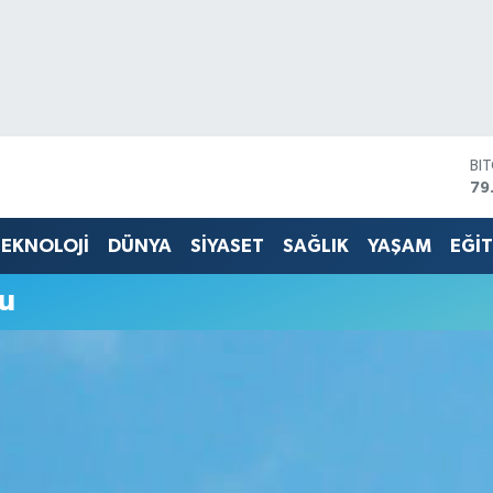
BI
79
DO
45
EKNOLOJİ
DÜNYA
SİYASET
SAĞLIK
YAŞAM
EĞİ
EU
53
u
ST
61
G.
68
Bİ
14