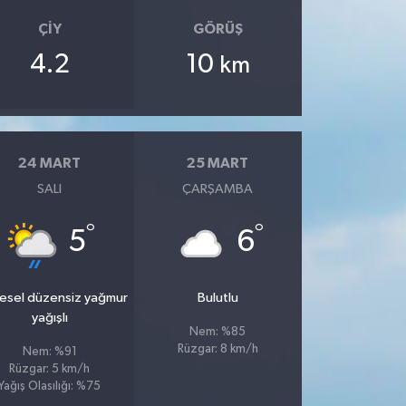
ÇIY
GÖRÜŞ
4.2
10
km
24 MART
25 MART
SALI
ÇARŞAMBA
°
°
5
6
esel düzensiz yağmur
Bulutlu
yağışlı
Nem: %85
Rüzgar: 8 km/h
Nem: %91
Rüzgar: 5 km/h
Yağış Olasılığı: %75