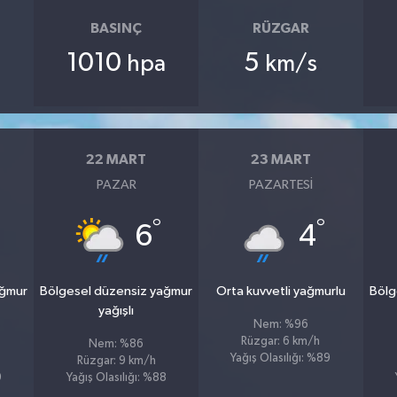
BASINÇ
RÜZGAR
1010
5
hpa
km/s
22 MART
23 MART
PAZAR
PAZARTESI
°
°
6
4
ağmur
Bölgesel düzensiz yağmur
Orta kuvvetli yağmurlu
Bölg
yağışlı
Nem: %96
Rüzgar: 6 km/h
Nem: %86
Yağış Olasılığı: %89
Rüzgar: 9 km/h
9
Yağış Olasılığı: %88