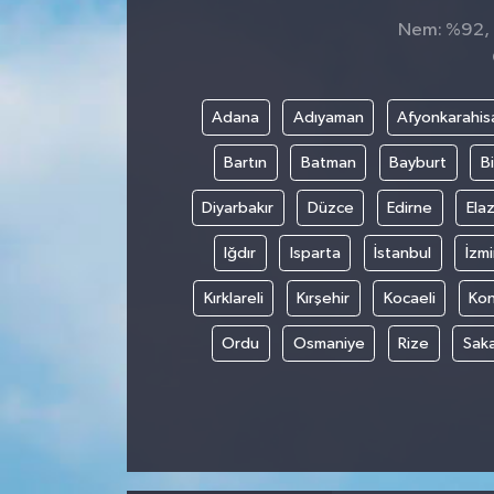
Nem: %92, H
Adana
Adıyaman
Afyonkarahis
Bartın
Batman
Bayburt
Bi
Diyarbakır
Düzce
Edirne
Elaz
Iğdır
Isparta
İstanbul
İzmi
Kırklareli
Kırşehir
Kocaeli
Ko
Ordu
Osmaniye
Rize
Sak