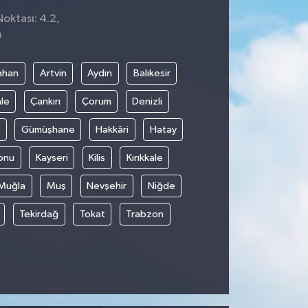
Noktası: 4.2,
9
ahan
Artvin
Aydın
Balıkesir
le
Çankırı
Çorum
Denizli
Gümüşhane
Hakkâri
Hatay
onu
Kayseri
Kilis
Kırıkkale
Muğla
Muş
Nevşehir
Niğde
Tekirdağ
Tokat
Trabzon