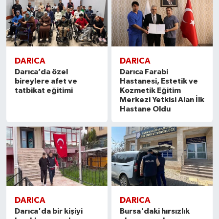
DARICA
DARICA
Darıca’da özel
Darıca Farabi
bireylere afet ve
Hastanesi, Estetik ve
tatbikat eğitimi
Kozmetik Eğitim
Merkezi Yetkisi Alan İlk
Hastane Oldu
DARICA
DARICA
Darıca'da bir kişiyi
Bursa'daki hırsızlık