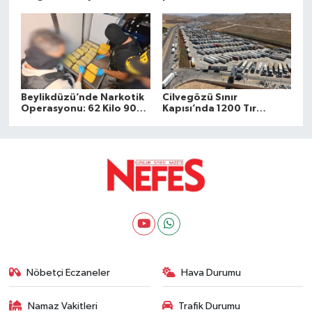
erişimine açıldı
yangında 2 işçi öldü
Beylikdüzü’nde Narkotik
Cilvegözü Sınır
Operasyonu: 62 Kilo 900
Kapısı’nda 1200 Tır
Gram Uyuşturucu Ele
Kapasiteli Park Hizmete
Geçirildi
Açıldı
Nöbetçi Eczaneler
Hava Durumu
Namaz Vakitleri
Trafik Durumu