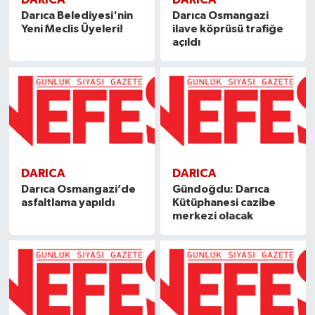
Darıca Belediyesi'nin
Darıca Osmangazi
Yeni Meclis Üyeleri!
ilave köprüsü trafiğe
açıldı
DARICA
DARICA
Darıca Osmangazi’de
Gündoğdu: Darıca
asfaltlama yapıldı
Kütüphanesi cazibe
merkezi olacak