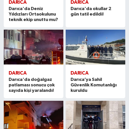
DARICA
DARICA
Darıca'da Deniz
Darıca'da okullar 2
Yıldızları Ortaokulunu
gün tatil edildi!
teknik ekip unuttu mu?
DARICA
DARICA
Darıca'da doğalgaz
Darıca’ya Sahil
patlaması sonucu çok
Güvenlik Komutanlığı
sayıda kişi yaralandı!
kuruldu