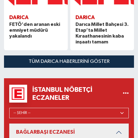
DARICA
DARICA
FETÖ'den aranan eski
Darıca Millet Bahçesi 3.
emniyet müdürü
Etap’ta Millet
yakalandı
Kıraathanesinin kaba
inşaatı tamam
TÜM DARICA HABERLERINI GÖSTER
İSTANBUL NÖBETÇI
ECZANELER
BAĞLARBAŞI ECZANESİ