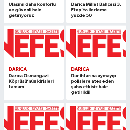
Ulaşımı daha konforlu
Darıca Millet Bahçesi 3.
ve güvenli hale
Etap’ta ilerleme
getiriyoruz
yüzde 50
DARICA
DARICA
Darıca Osmangazi
Dur ihtarına uymayıp
Köprüsü’nün kirişleri
polislere ateş eden
tamam
şahıs etkisiz hale
getirildi!