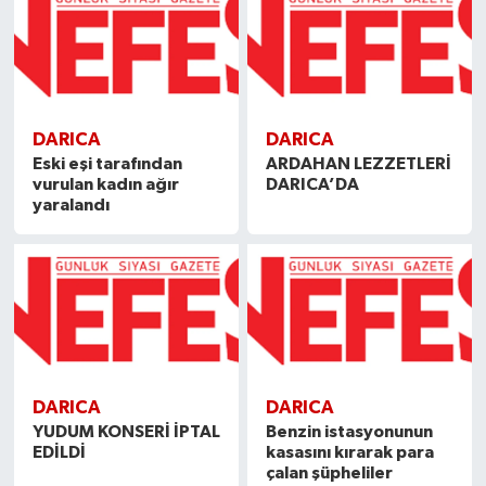
DARICA
DARICA
Eski eşi tarafından
ARDAHAN LEZZETLERİ
vurulan kadın ağır
DARICA’DA
yaralandı
DARICA
DARICA
YUDUM KONSERİ İPTAL
Benzin istasyonunun
EDİLDİ
kasasını kırarak para
çalan şüpheliler