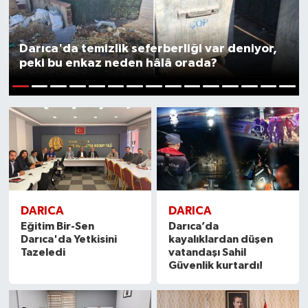
Darıca'da temizlik seferberliği var deniyor,
peki bu enkaz neden hâlâ orada?
1
2
3
4
5
6
7
8
9
10
11
12
13
14
15
DARICA
DARICA
Eğitim Bir-Sen
Darıca’da
Darıca'da Yetkisini
kayalıklardan düşen
Tazeledi
vatandaşı Sahil
Güvenlik kurtardı!