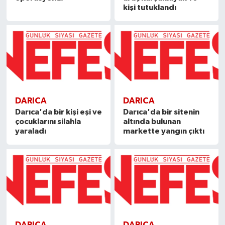
kişi tutuklandı
DARICA
DARICA
Darıca'da bir kişi eşi ve
Darıca'da bir sitenin
çocuklarını silahla
altında bulunan
yaraladı
markette yangın çıktı
DARICA
DARICA