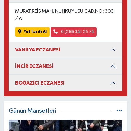
MURAT REİS MAH. NUHKUYUSU CAD.NO: 303
/ A
Yol Tarifi Al
0 (216) 341 25 74
VANİLYA ECZANESİ
İNCİR ECZANESİ
BOĞAZİÇİ ECZANESİ
Günün Manşetleri