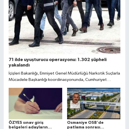
71 ilde uyuşturucu operasyonu: 1.302 şüpheli
yakalandı
İçişleri Bakanlığı, Emniyet Genel Müdürlüğü Narkotik Suçlarla
Mücadele Başkanlığı koordinasyonunda, Cumhuriyet
Başsavcılıklarının talimatıyla 71 ilde uyuşturucu madde
satıcılarına yönelik son 10 günde geniş çaplı operasyonlar
düzenlendiğini duyurdu.
ÖZYES sınav giriş
Osmaniye OSB'de
belgeleri adayların
patlama sonrası