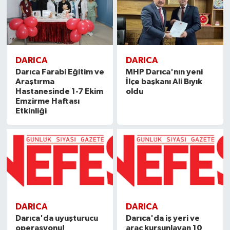
DARICA
DARICA
Darıca Farabi Eğitim ve
MHP Darıca'nın yeni
Araştırma
İlçe başkanı Ali Bıyık
Hastanesinde 1-7 Ekim
oldu
Emzirme Haftası
Etkinliği
DARICA
DARICA
Darıca'da uyuşturucu
Darıca'da iş yeri ve
operasyonu!
araç kurşunlayan 10