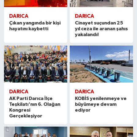
DARICA
DARICA
Çıkan yangında bir kişi
Cinayet suçundan 25
hayatını kaybetti
yıl ceza ile aranan şahıs
yakalandı!
DARICA
DARICA
AK Parti Darıca İlçe
KOBİS yenilenmeye ve
Teşkilatı'nın 6. Olağan
büyümeye devam
Kongresi
ediyor
Gerçekleşiyor