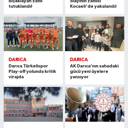
bıçaklayan zanlı
olayının zanlısı
tutuklandı!
Kocaeli'de yakalandı!
DARICA
DARICA
Darıca Türkelispor
AK Darıca’nın sahadaki
Play-off yolunda kritik
gücü yeni üyelere
virajda
yansıyor