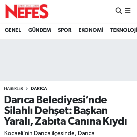
GÜNDEM
Nöbetçi Eczaneler
GENEL
GÜNDEM
SPOR
EKONOMİ
TEKNOLOJİ
Hava Durumu
Namaz Vakitleri
Trafik Durumu
Süper Lig Puan Durumu ve Fikstür
HABERLER
DARICA
Darıca Belediyesi’nde
Tüm Manşetler
Silahlı Dehşet: Başkan
Son Dakika Haberleri
Yaralı, Zabıta Canına Kıydı
Haber Arşivi
Kocaeli'nin Darıca ilçesinde, Darıca