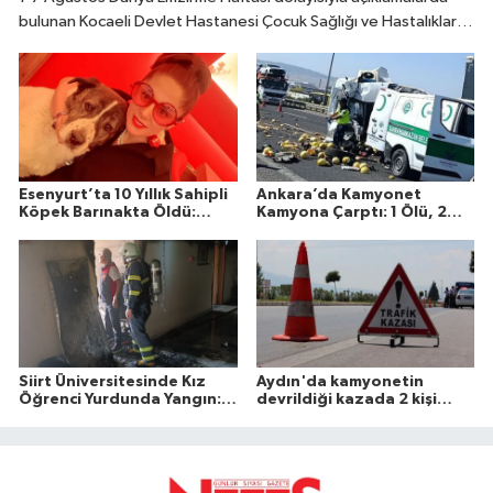
bulunan Kocaeli Devlet Hastanesi Çocuk Sağlığı ve Hastalıkları
Uzmanı Fatıma Reyhan Demir, doğumdan sonraki ilk bir saat
içinde emzirmeye başlanmasının büyük önem taşıdığını belirtti.
Esenyurt’ta 10 Yıllık Sahipli
Ankara’da Kamyonet
Köpek Barınakta Öldü:
Kamyona Çarptı: 1 Ölü, 2
Aileden Otopsi ve
Yaralı
Soruşturma Talebi
Siirt Üniversitesinde Kız
Aydın'da kamyonetin
Öğrenci Yurdunda Yangın: 1
devrildiği kazada 2 kişi
Yaralı
öldü