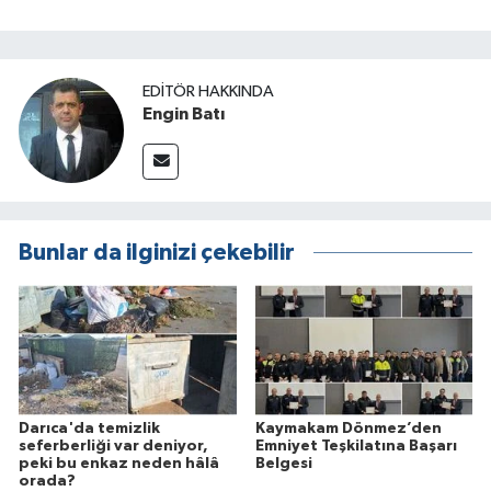
EDITÖR HAKKINDA
Engin Batı
Bunlar da ilginizi çekebilir
Darıca'da temizlik
Kaymakam Dönmez’den
seferberliği var deniyor,
Emniyet Teşkilatına Başarı
peki bu enkaz neden hâlâ
Belgesi
orada?