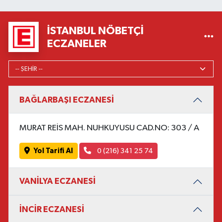
İSTANBUL NÖBETÇI
ECZANELER
BAĞLARBAŞI ECZANESİ
MURAT REİS MAH. NUHKUYUSU CAD.NO: 303 / A
Yol Tarifi Al
0 (216) 341 25 74
VANİLYA ECZANESİ
İNCİR ECZANESİ