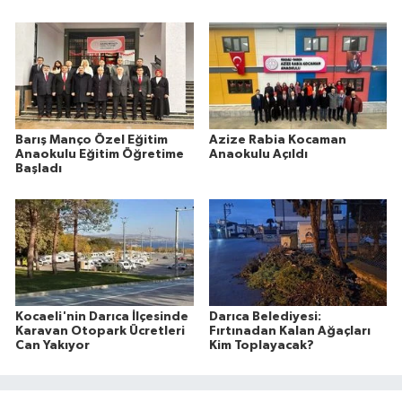
Barış Manço Özel Eğitim
Azize Rabia Kocaman
Anaokulu Eğitim Öğretime
Anaokulu Açıldı
Başladı
Kocaeli'nin Darıca İlçesinde
Darıca Belediyesi:
Karavan Otopark Ücretleri
Fırtınadan Kalan Ağaçları
Can Yakıyor
Kim Toplayacak?