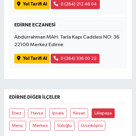
Yol Tarifi Al
0 (284) 212 46 04
EDİRNE ECZANESİ
Abdurrahman MAH. Tarla Kapı Caddesi NO: 36
22100 Merkez Edirne
Yol Tarifi Al
0 (284) 336 00 22
EDIRNE DIĞER İLÇELER
Enez
Havsa
İpsala
Keşan
Lâlapaşa
Meriç
Merkez
Süloğlu
Uzunköprü