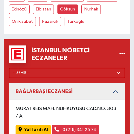
Ekinözü
Elbistan
Göksun
Nurhak
Onikişubat
Pazarcık
Türkoğlu
İSTANBUL NÖBETÇI
ECZANELER
BAĞLARBAŞI ECZANESİ
MURAT REİS MAH. NUHKUYUSU CAD.NO: 303
/ A
Yol Tarifi Al
0 (216) 341 25 74