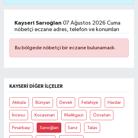
Kayseri Sarıoğlan
07 Ağustos 2026 Cuma
nöbetçi eczane adres, telefon ve konumları
Bu bölgede nöbetçi bir eczane bulunamadı.
KAYSERI DIĞER İLÇELER
Akkışla
Bünyan
Develi
Felahiye
Hacılar
İncesu
Kocasinan
Melikgazi
Özvatan
Pınarbaşı
Sarıoğlan
Sarız
Talas