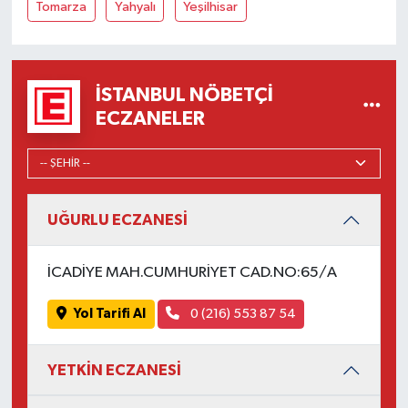
Tomarza
Yahyalı
Yeşilhisar
İSTANBUL NÖBETÇI
ECZANELER
UĞURLU ECZANESİ
İCADİYE MAH.CUMHURİYET CAD.NO:65/A
Yol Tarifi Al
0 (216) 553 87 54
YETKİN ECZANESİ