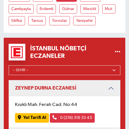
Çamlıyayla
Erdemli
Gülnar
Mezitli
Mut
Silifke
Tarsus
Toroslar
Yenişehir
İSTANBUL NÖBETÇI
ECZANELER
ZEYNEP DURNA ECZANESİ
Kısıklı Mah. Ferah Cad. No:44
Yol Tarifi Al
0 (216) 316 33 45