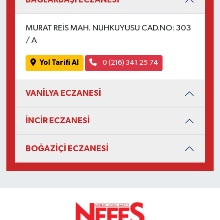
MURAT REİS MAH. NUHKUYUSU CAD.NO: 303
/ A
Yol Tarifi Al
0 (216) 341 25 74
VANİLYA ECZANESİ
İNCİR ECZANESİ
BOĞAZİÇİ ECZANESİ