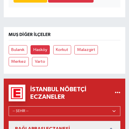
MUŞ DIĞER İLÇELER
Bulanık
Hasköy
Korkut
Malazgirt
Merkez
Varto
İSTANBUL NÖBETÇI
ECZANELER
BAĞLARBAŞI ECZANESİ