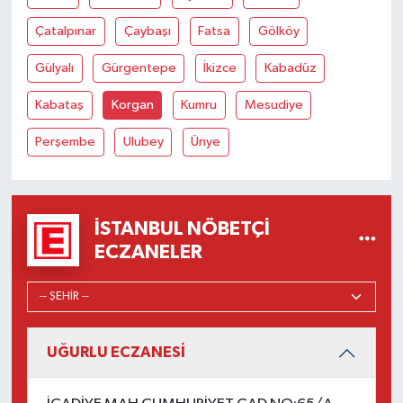
Çatalpınar
Çaybaşı
Fatsa
Gölköy
Gülyalı
Gürgentepe
İkizce
Kabadüz
Kabataş
Korgan
Kumru
Mesudiye
Perşembe
Ulubey
Ünye
İSTANBUL NÖBETÇI
ECZANELER
UĞURLU ECZANESİ