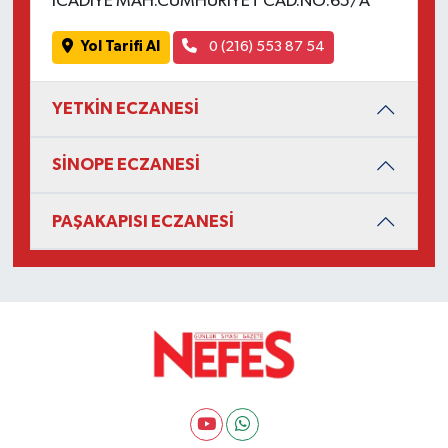
İCADİYE MAH.CUMHURİYET CAD.NO:65/A
Yol Tarifi Al
0 (216) 553 87 54
YETKİN ECZANESİ
SİNOPE ECZANESİ
PAŞAKAPISI ECZANESİ