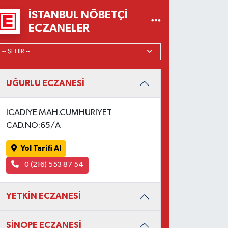
İSTANBUL NÖBETÇI
ECZANELER
UĞURLU ECZANESİ
İCADİYE MAH.CUMHURİYET
CAD.NO:65/A
Yol Tarifi Al
0 (216) 553 87 54
YETKİN ECZANESİ
SİNOPE ECZANESİ