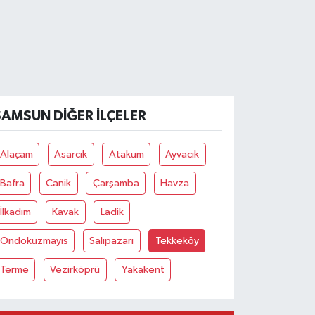
SAMSUN DIĞER İLÇELER
Alaçam
Asarcık
Atakum
Ayvacık
Bafra
Canik
Çarşamba
Havza
İlkadım
Kavak
Ladik
Ondokuzmayıs
Salıpazarı
Tekkeköy
Terme
Vezirköprü
Yakakent