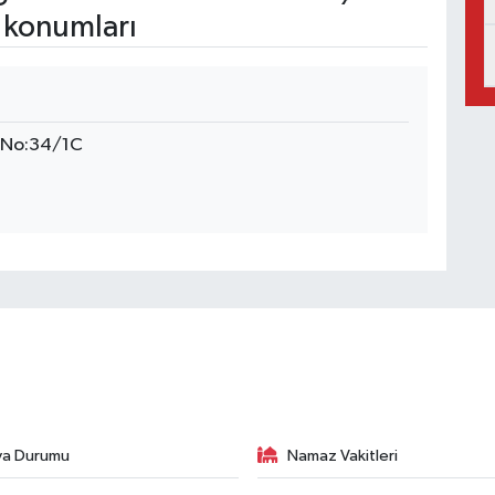
 konumları
rı No:34/1C
va Durumu
Namaz Vakitleri