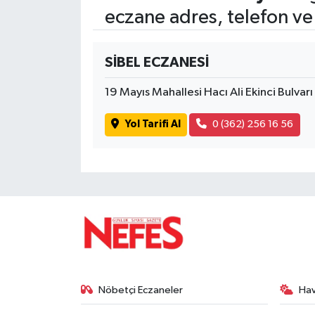
eczane adres, telefon ve
SİBEL ECZANESİ
19 Mayıs Mahallesi Hacı Ali Ekinci Bulva
Yol Tarifi Al
0 (362) 256 16 56
Nöbetçi Eczaneler
Ha