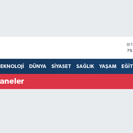
BI
79
DO
45
EKNOLOJİ
DÜNYA
SİYASET
SAĞLIK
YAŞAM
EĞİ
EU
53
aneler
ST
61
G.
68
Bİ
14