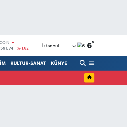
°
TCOIN
6
İstanbul
.591,74
%-1.82
LAR
,43620
%0.02
TİM
KULTUR-SANAT
KÜNYE
RO
,38690
%0.19
ERLİN
,60380
%0.18
ALTIN
62,09000
%0.19
ST100
.598,00
%0