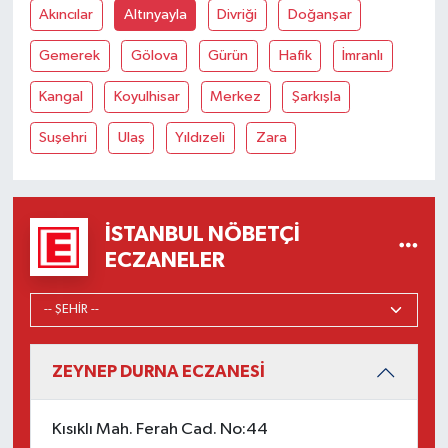
Akıncılar
Altınyayla
Divriği
Doğanşar
Gemerek
Gölova
Gürün
Hafik
İmranlı
Kangal
Koyulhisar
Merkez
Şarkışla
Suşehri
Ulaş
Yıldızeli
Zara
İSTANBUL NÖBETÇI
ECZANELER
ZEYNEP DURNA ECZANESİ
Kısıklı Mah. Ferah Cad. No:44