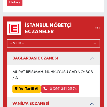
Ulubey
İSTANBUL NÖBETÇI
ECZANELER
BAĞLARBAŞI ECZANESİ
MURAT REİS MAH. NUHKUYUSU CAD.NO: 303
/ A
Yol Tarifi Al
0 (216) 341 25 74
VANİLYA ECZANESİ