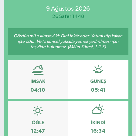
9 Ağustos 2026
26 Safer 1448
Gördün mü o kimseyi ki: Dini inkâr eder. Yetimi itip kakan
işte odur. Ve (o kimse) yoksula yemek yedirilmesi için
teşvikte bulunmaz. (Mâûn Sûresi, 1-2-3)
İMSAK
GÜNEŞ
04:10
05:41
ÖĞLE
İKINDI
12:47
16:34