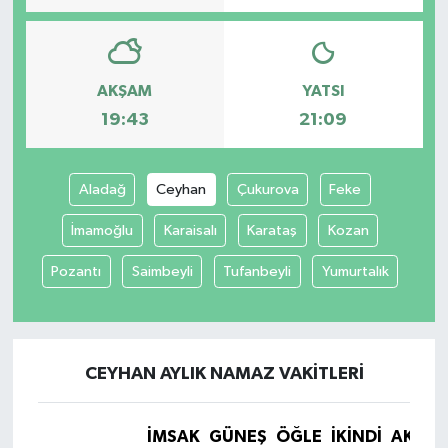
AKŞAM
YATSI
19:43
21:09
Aladağ
Ceyhan
Çukurova
Feke
İmamoğlu
Karaisalı
Karataş
Kozan
Pozantı
Saimbeyli
Tufanbeyli
Yumurtalık
CEYHAN AYLIK NAMAZ VAKITLERI
İMSAK
GÜNEŞ
ÖĞLE
İKINDI
AKŞA