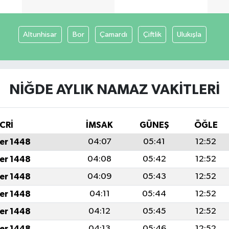
Altunhisar
Bor
Çamardı
Çiftlik
Ulukışla
NIĞDE AYLIK NAMAZ VAKITLERI
CRİ
İMSAK
GÜNEŞ
ÖĞLE
er 1448
04:07
05:41
12:52
er 1448
04:08
05:42
12:52
er 1448
04:09
05:43
12:52
er 1448
04:11
05:44
12:52
er 1448
04:12
05:45
12:52
er 1448
04:13
05:46
12:52