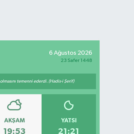
6 Ağustos 2026
23 Safer 1448
lmasını temenni ederdi. (Hadis-i Şerif)
AKŞAM
YATSI
19:53
21:21