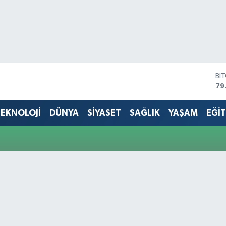
BI
79
DO
45
EKNOLOJİ
DÜNYA
SİYASET
SAĞLIK
YAŞAM
EĞİ
EU
53
ST
61
G.
68
Bİ
14