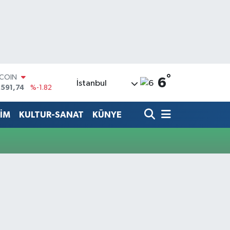
°
TCOIN
6
İstanbul
.591,74
%-1.82
LAR
,43620
%0.02
TİM
KULTUR-SANAT
KÜNYE
RO
,38690
%0.19
ERLİN
,60380
%0.18
ALTIN
62,09000
%0.19
ST100
.598,00
%0