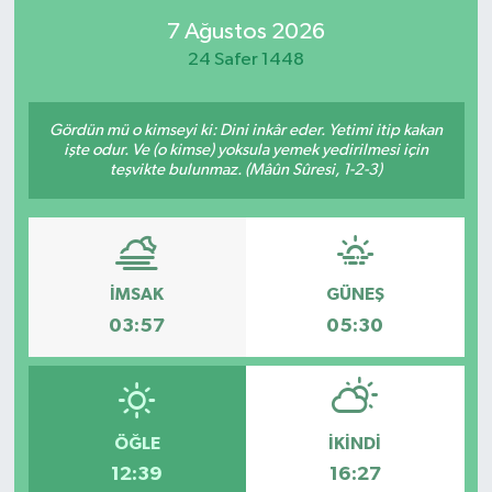
7 Ağustos 2026
24 Safer 1448
Gördün mü o kimseyi ki: Dini inkâr eder. Yetimi itip kakan
işte odur. Ve (o kimse) yoksula yemek yedirilmesi için
teşvikte bulunmaz. (Mâûn Sûresi, 1-2-3)
İMSAK
GÜNEŞ
03:57
05:30
ÖĞLE
İKINDI
12:39
16:27