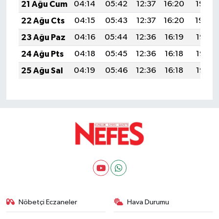
21 Ağu Cum
04:14
05:42
12:37
16:20
19:22
22 Ağu Cts
04:15
05:43
12:37
16:20
19:20
23 Ağu Paz
04:16
05:44
12:36
16:19
19:19
24 Ağu Pts
04:18
05:45
12:36
16:18
19:18
25 Ağu Sal
04:19
05:46
12:36
16:18
19:16
Nöbetçi Eczaneler
Hava Durumu