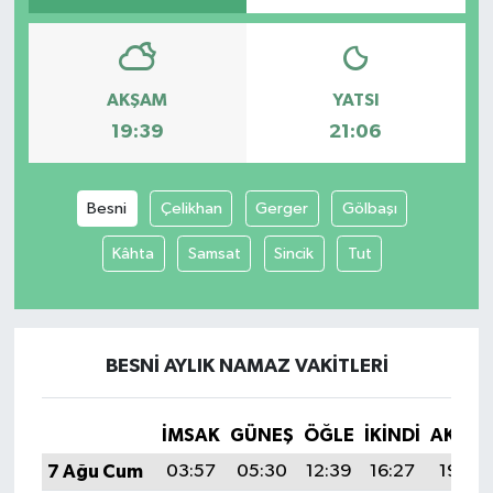
AKŞAM
YATSI
19:39
21:06
Besni
Çelikhan
Gerger
Gölbaşı
Kâhta
Samsat
Sincik
Tut
BESNI AYLIK NAMAZ VAKITLERI
İMSAK
GÜNEŞ
ÖĞLE
İKINDI
AKŞA
7 Ağu Cum
03:57
05:30
12:39
16:27
19:39