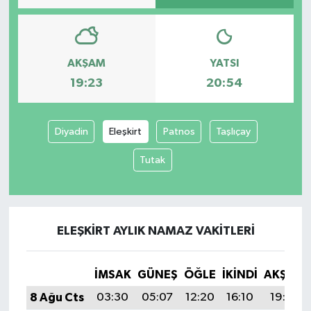
AKŞAM
YATSI
19:23
20:54
Diyadin
Eleşkirt
Patnos
Taşlıçay
Tutak
ELEŞKIRT AYLIK NAMAZ VAKITLERI
İMSAK
GÜNEŞ
ÖĞLE
İKINDI
AKŞAM
8 Ağu Cts
03:30
05:07
12:20
16:10
19:23