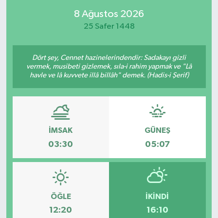
8 Ağustos 2026
25 Safer 1448
Dört şey, Cennet hazinelerindendir: Sadakayı gizli
vermek, musibeti gizlemek, sıla-i rahim yapmak ve "Lâ
havle ve lâ kuvvete illâ billâh" demek. (Hadis-i Şerif)
İMSAK
GÜNEŞ
03:30
05:07
ÖĞLE
İKINDI
12:20
16:10