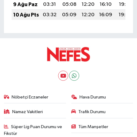
9 Ağu Paz
03:31
05:08
12:20
16:10
19:22
10 Ağu Pts
03:32
05:09
12:20
16:09
19:20
Nöbetçi Eczaneler
Hava Durumu
Namaz Vakitleri
Trafik Durumu
Süper Lig Puan Durumu ve
Tüm Manşetler
Fikstür