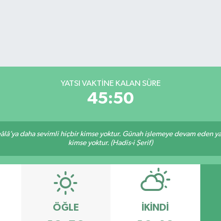
YATSI VAKTİNE KALAN SÜRE
45:50
lâ’ya daha sevimli hiçbir kimse yoktur. Günah işlemeye devam eden yaşl
kimse yoktur. (Hadis-i Şerif)
ÖĞLE
İKINDI