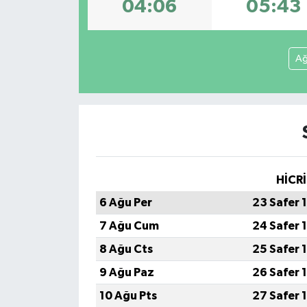
04:06
05:43
Ağ
HİCRİ
6 Ağu Per
23 Safer 
7 Ağu Cum
24 Safer 
8 Ağu Cts
25 Safer 
9 Ağu Paz
26 Safer 
10 Ağu Pts
27 Safer 