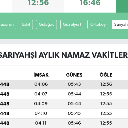
12:56
16:46
açören
Eskil
Gülağaç
Güzelyurt
Ortaköy
Sarıyah
SARIYAHŞI AYLIK NAMAZ VAKITLER
İMSAK
GÜNEŞ
ÖĞLE
1448
04:06
05:43
12:56
1448
04:07
05:44
12:55
1448
04:09
05:44
12:55
1448
04:10
05:45
12:55
1448
04:11
05:46
12:55