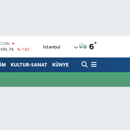
°
TCOIN
6
İstanbul
.591,74
%-1.82
LAR
,43620
%0.02
TİM
KULTUR-SANAT
KÜNYE
RO
,38690
%0.19
ERLİN
,60380
%0.18
ALTIN
62,09000
%0.19
ST100
.598,00
%0