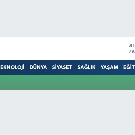
BI
79
DO
45
EKNOLOJİ
DÜNYA
SİYASET
SAĞLIK
YAŞAM
EĞİ
EU
53
ST
61
G.
68
Bİ
14