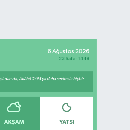
6 Ağustos 2026
23 Safer 1448
ıdan da, Allâhü Teâlâ’ya daha sevimsiz hiçbir
AKŞAM
YATSI