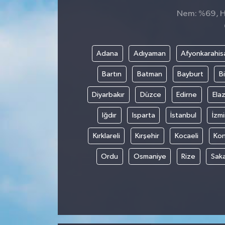
Nem: %69, Hi
Adana
Adıyaman
Afyonkarahis
Bartın
Batman
Bayburt
Bi
Diyarbakır
Düzce
Edirne
Elaz
Iğdır
Isparta
İstanbul
İzmi
Kırklareli
Kırşehir
Kocaeli
Ko
Ordu
Osmaniye
Rize
Sak