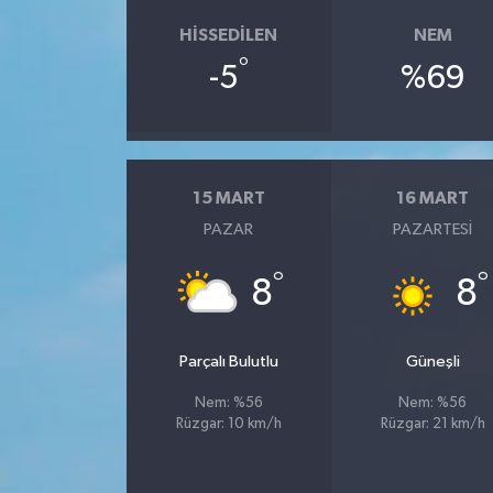
HISSEDILEN
NEM
°
-5
%69
15 MART
16 MART
PAZAR
PAZARTESI
°
°
8
8
Parçalı Bulutlu
Güneşli
Nem: %56
Nem: %56
Rüzgar: 10 km/h
Rüzgar: 21 km/h