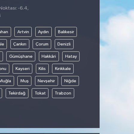
Noktası: -6.4,
4
ahan
Artvin
Aydın
Balıkesir
le
Çankırı
Çorum
Denizli
Gümüşhane
Hakkâri
Hatay
onu
Kayseri
Kilis
Kırıkkale
Muğla
Muş
Nevşehir
Niğde
Tekirdağ
Tokat
Trabzon