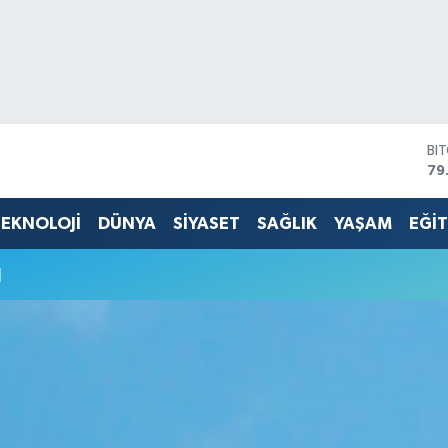
BI
79
DO
45
EKNOLOJİ
DÜNYA
SİYASET
SAĞLIK
YAŞAM
EĞİ
EU
53
u
ST
61
G.
68
Bİ
14