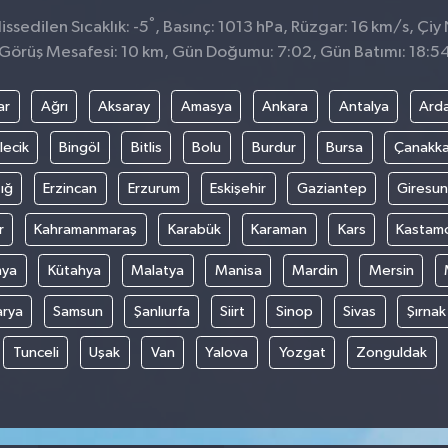
°
ssedilen Sıcaklık: -5
, Basınç: 1013 hPa, Rüzgar: 16 km/s, Çiy 
Görüş Mesafesi: 10 km, Gün Doğumu: 7:02, Gün Batımı: 18:5
ar
Ağrı
Aksaray
Amasya
Ankara
Antalya
Ard
lecik
Bingöl
Bitlis
Bolu
Burdur
Bursa
Çanakka
ığ
Erzincan
Erzurum
Eskişehir
Gaziantep
Giresun
r
Kahramanmaraş
Karabük
Karaman
Kars
Kastam
nya
Kütahya
Malatya
Manisa
Mardin
Mersin
arya
Samsun
Şanlıurfa
Siirt
Sinop
Sivas
Şırnak
Tunceli
Uşak
Van
Yalova
Yozgat
Zonguldak