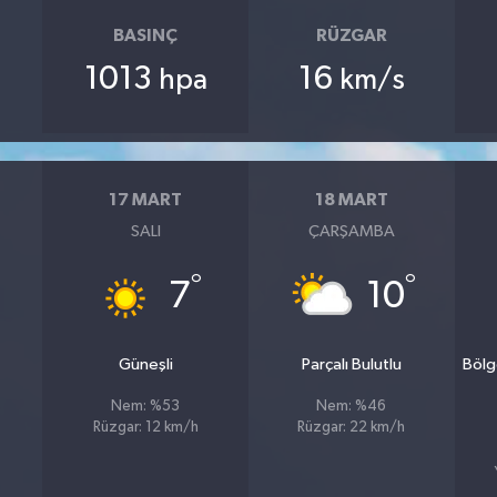
BASINÇ
RÜZGAR
1013
16
hpa
km/s
17 MART
18 MART
SALI
ÇARŞAMBA
°
°
7
10
Güneşli
Parçalı Bulutlu
Bölg
Nem: %53
Nem: %46
Rüzgar: 12 km/h
Rüzgar: 22 km/h