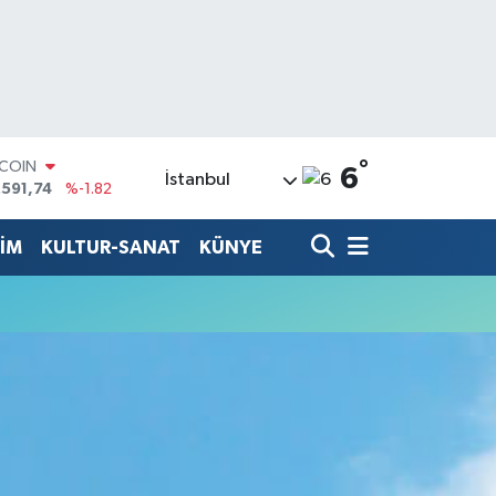
°
TCOIN
6
İstanbul
.591,74
%-1.82
LAR
,43620
%0.02
TİM
KULTUR-SANAT
KÜNYE
RO
,38690
%0.19
ERLİN
,60380
%0.18
ALTIN
62,09000
%0.19
ST100
.598,00
%0