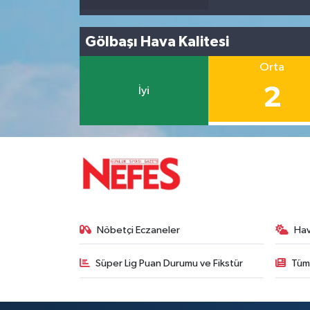
Gölbaşı Hava Kalitesi
Orta
2
İyi
Nöbetçi Eczaneler
Ha
Süper Lig Puan Durumu ve Fikstür
Tüm