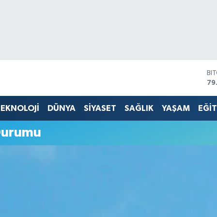
BI
79
DO
45
EKNOLOJİ
DÜNYA
SİYASET
SAĞLIK
YAŞAM
EĞİ
EU
53
Durumu
ST
61
G.
68
Bİ
14