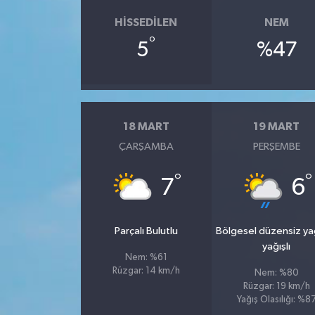
HISSEDILEN
NEM
°
5
%47
18 MART
19 MART
ÇARŞAMBA
PERŞEMBE
°
°
7
6
Parçalı Bulutlu
Bölgesel düzensiz y
yağışlı
Nem: %61
Rüzgar: 14 km/h
Nem: %80
Rüzgar: 19 km/h
Yağış Olasılığı: %8