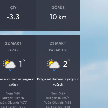
ÇIY
GÖRÜŞ
-3.3
10
km
22 MART
23 MART
PAZAR
PAZARTESI
°
°
1
2
esel düzensiz yağmur
Bölgesel düzensiz yağmur
yağışlı
yağışlı
Nem: %97
Nem: %97
Rüzgar: 9 km/h
Rüzgar: 10 km/h
Yağış Olasılığı: %77
Yağış Olasılığı: %89
Kar Olasılığı: %27
Kar Olasılığı: %18