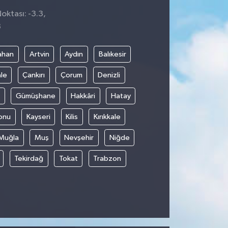
oktası: -3.3,
8
ahan
Artvin
Aydın
Balıkesir
le
Çankırı
Çorum
Denizli
Gümüşhane
Hakkâri
Hatay
onu
Kayseri
Kilis
Kırıkkale
Muğla
Muş
Nevşehir
Niğde
Tekirdağ
Tokat
Trabzon