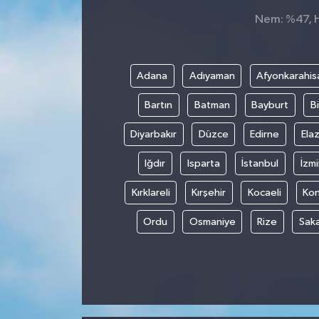
Nem: %47, Hi
Adana
Adıyaman
Afyonkarahis
Bartın
Batman
Bayburt
Bi
Diyarbakır
Düzce
Edirne
Elaz
Iğdır
Isparta
İstanbul
İzmi
Kırklareli
Kırşehir
Kocaeli
Ko
Ordu
Osmaniye
Rize
Sak