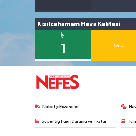
Kızılcahamam Hava Kalitesi
İyi
1
Orta
Nöbetçi Eczaneler
Ha
Süper Lig Puan Durumu ve Fikstür
Tüm