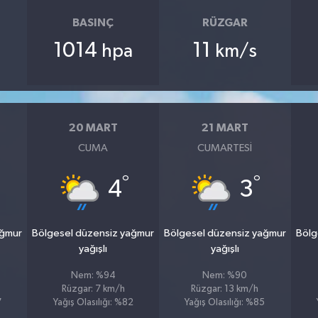
BASINÇ
RÜZGAR
1014
11
hpa
km/s
20 MART
21 MART
CUMA
CUMARTESI
°
°
4
3
ağmur
Bölgesel düzensiz yağmur
Bölgesel düzensiz yağmur
Bölg
yağışlı
yağışlı
Nem: %94
Nem: %90
Rüzgar: 7 km/h
Rüzgar: 13 km/h
7
Yağış Olasılığı: %82
Yağış Olasılığı: %85