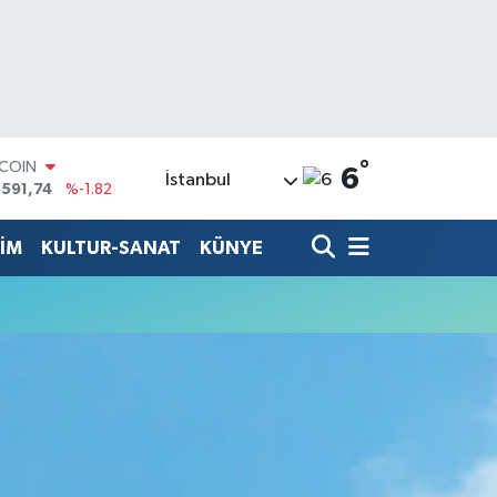
°
TCOIN
6
İstanbul
.591,74
%-1.82
LAR
,43620
%0.02
TİM
KULTUR-SANAT
KÜNYE
RO
,38690
%0.19
ERLİN
,60380
%0.18
ALTIN
62,09000
%0.19
ST100
.598,00
%0