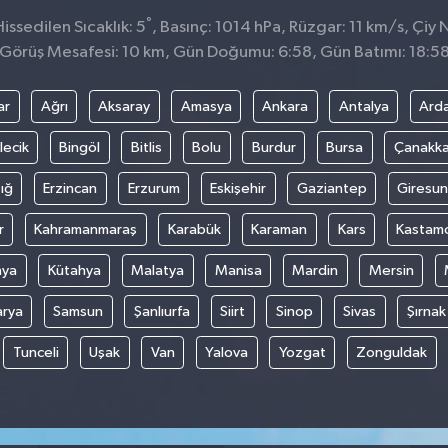
°
ssedilen Sıcaklık: 5
, Basınç: 1014 hPa, Rüzgar: 11 km/s, Çiy N
Görüş Mesafesi: 10 km, Gün Doğumu: 6:58, Gün Batımı: 18:5
ar
Ağrı
Aksaray
Amasya
Ankara
Antalya
Ard
lecik
Bingöl
Bitlis
Bolu
Burdur
Bursa
Çanakka
ığ
Erzincan
Erzurum
Eskişehir
Gaziantep
Giresun
r
Kahramanmaraş
Karabük
Karaman
Kars
Kastam
nya
Kütahya
Malatya
Manisa
Mardin
Mersin
arya
Samsun
Şanlıurfa
Siirt
Sinop
Sivas
Şırnak
Tunceli
Uşak
Van
Yalova
Yozgat
Zonguldak