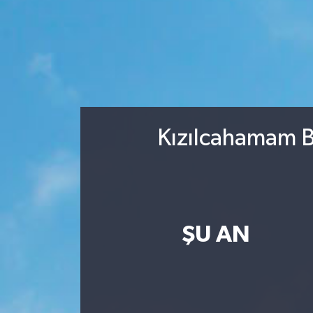
Kızılcahamam B
ŞU AN