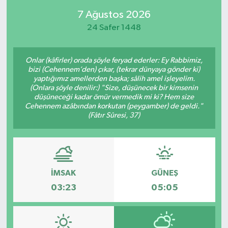
7 Ağustos 2026
24 Safer 1448
Onlar (kâfirler) orada şöyle feryad ederler: Ey Rabbimiz,
bizi (Cehennem’den) çıkar, (tekrar dünyaya gönder ki)
yaptığımız amellerden başka; sâlih amel işleyelim.
(Onlara şöyle denilir:) "Size, düşünecek bir kimsenin
düşüneceği kadar ömür vermedik mi ki? Hem size
Cehennem azâbından korkutan (peygamber) de geldi."
(Fâtır Sûresi, 37)
İMSAK
GÜNEŞ
03:23
05:05