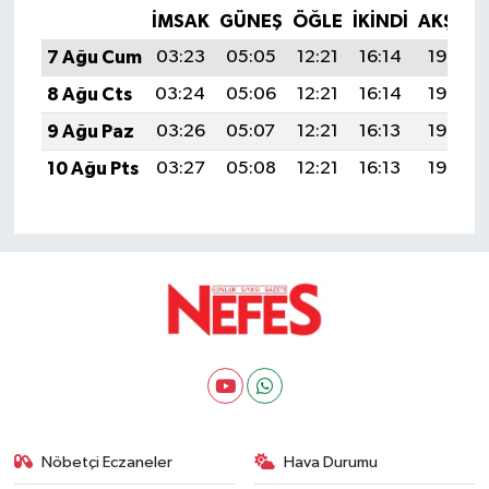
İMSAK
GÜNEŞ
ÖĞLE
İKINDI
AKŞAM
7 Ağu Cum
03:23
05:05
12:21
16:14
19:28
8 Ağu Cts
03:24
05:06
12:21
16:14
19:27
9 Ağu Paz
03:26
05:07
12:21
16:13
19:26
10 Ağu Pts
03:27
05:08
12:21
16:13
19:25
Nöbetçi Eczaneler
Hava Durumu