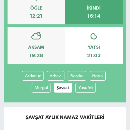
ÖĞLE
İKINDI
12:21
16:14
AKŞAM
YATSI
19:28
21:03
Ardanuç
Arhavi
Borçka
Hopa
Murgul
Şavşat
Yusufeli
ŞAVŞAT AYLIK NAMAZ VAKITLERI