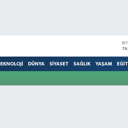
BI
79
DO
45
EKNOLOJİ
DÜNYA
SİYASET
SAĞLIK
YAŞAM
EĞİ
EU
53
ST
61
G.
68
Bİ
14