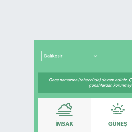
Balıkesir
Gece namazına (teheccüde) devam ediniz. Çün
günahlardan korunmaya bi
İMSAK
GÜNEŞ