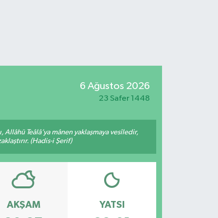
6 Ağustos 2026
23 Safer 1448
 Allâhü Teâlâ’ya mânen yaklaşmaya vesîledir,
laştırır. (Hadis-i Şerif)
AKŞAM
YATSI