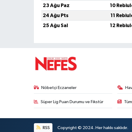
23 Ağu Paz
10 Rebiu
24 Ağu Pts
11 Rebiu
25 Ağu Sal
12 Rebiu
Nöbetçi Eczaneler
Ha
Süper Lig Puan Durumu ve Fikstür
Tüm
RSS
Copyright © 2024. Her hakkı saklıdır.