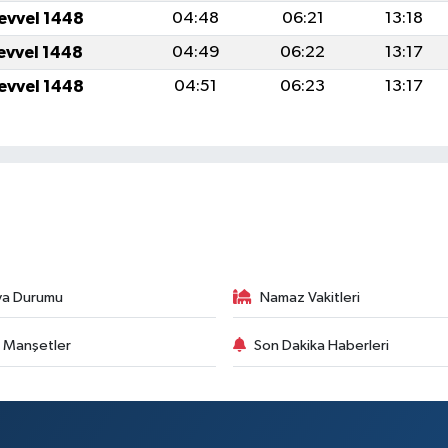
levvel 1448
04:48
06:21
13:18
levvel 1448
04:49
06:22
13:17
levvel 1448
04:51
06:23
13:17
va Durumu
Namaz Vakitleri
 Manşetler
Son Dakika Haberleri