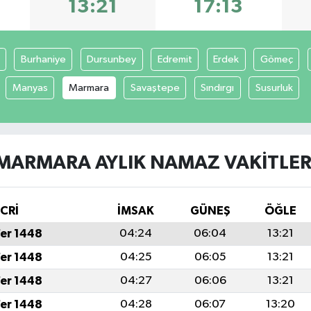
13:21
17:13
Burhaniye
Dursunbey
Edremit
Erdek
Gömeç
Manyas
Marmara
Savaştepe
Sındırgı
Susurluk
MARMARA AYLIK NAMAZ VAKITLER
İCRİ
İMSAK
GÜNEŞ
ÖĞLE
fer 1448
04:24
06:04
13:21
fer 1448
04:25
06:05
13:21
fer 1448
04:27
06:06
13:21
fer 1448
04:28
06:07
13:20