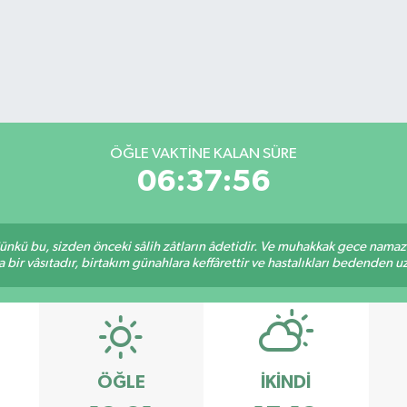
ÖĞLE VAKTİNE KALAN SÜRE
06:37:56
kü bu, sizden önceki sâlih zâtların âdetidir. Ve muhakkak gece namazı,
r vâsıtadır, birtakım günahlara keffârettir ve hastalıkları bedenden uzak
ÖĞLE
İKINDI