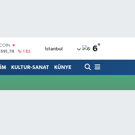
°
TCOIN
6
İstanbul
.591,74
%-1.82
LAR
,43620
%0.02
TİM
KULTUR-SANAT
KÜNYE
RO
,38690
%0.19
ERLİN
,60380
%0.18
ALTIN
62,09000
%0.19
ST100
.598,00
%0