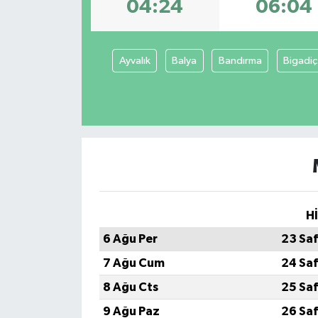
04:24
06:04
Ayvalık
Balya
Bandırma
Bigadiç
H
6 Ağu Per
23 Sa
7 Ağu Cum
24 Sa
8 Ağu Cts
25 Sa
9 Ağu Paz
26 Sa