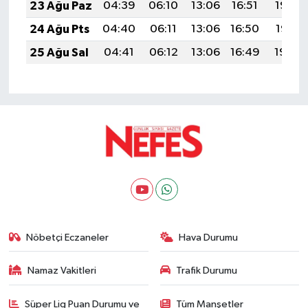
23 Ağu Paz
04:39
06:10
13:06
16:51
19:52
24 Ağu Pts
04:40
06:11
13:06
16:50
19:51
25 Ağu Sal
04:41
06:12
13:06
16:49
19:49
Nöbetçi Eczaneler
Hava Durumu
Namaz Vakitleri
Trafik Durumu
Süper Lig Puan Durumu ve
Tüm Manşetler