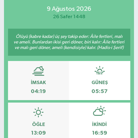
9 Ağustos 2026
26 Safer 1448
Ölüyü (kabre kadar) üç şey takip eder: Âile fertleri, malı
ve ameli. Bunlardan ikisi geri döner, biri kalır: Âile fertleri
ve malı geri döner, ameli (kendisiyle) kalır. (Hadis-i Şerif)
İMSAK
GÜNEŞ
04:19
05:57
ÖĞLE
İKINDI
13:09
16:59