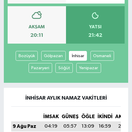
AKŞAM
YATSI
20:11
21:42
Bozüyük
Gölpazarı
İnhisar
Osmaneli
Pazaryeri
Söğüt
Yenipazar
İNHISAR AYLIK NAMAZ VAKITLERI
İMSAK
GÜNEŞ
ÖĞLE
İKINDI
AKŞA
9 Ağu Paz
04:19
05:57
13:09
16:59
20:11