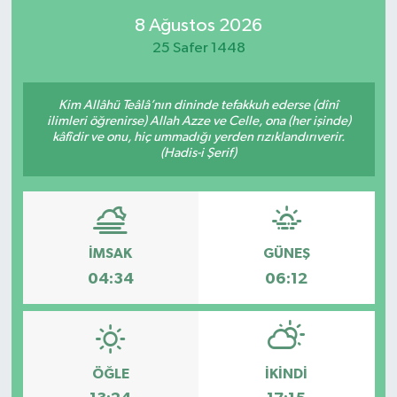
8 Ağustos 2026
25 Safer 1448
Kim Allâhü Teâlâ’nın dininde tefakkuh ederse (dînî
ilimleri öğrenirse) Allah Azze ve Celle, ona (her işinde)
kâfîdir ve onu, hiç ummadığı yerden rızıklandırıverir.
(Hadis-i Şerif)
İMSAK
GÜNEŞ
04:34
06:12
ÖĞLE
İKINDI