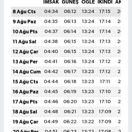
İMSAK
GÜNEŞ
ÖĞLE
İKINDI
AKŞA
8 Ağu Cts
04:34
06:12
13:24
17:15
20:27
9 Ağu Paz
04:35
06:13
13:24
17:14
20:26
10 Ağu Pts
04:37
06:14
13:24
17:14
20:25
11 Ağu Sal
04:38
06:15
13:24
17:13
20:23
12 Ağu Çar
04:40
06:15
13:24
17:13
20:22
13 Ağu Per
04:41
06:16
13:24
17:12
20:21
14 Ağu Cum
04:42
06:17
13:23
17:12
20:19
15 Ağu Cts
04:44
06:18
13:23
17:11
20:18
16 Ağu Paz
04:45
06:19
13:23
17:10
20:17
17 Ağu Pts
04:46
06:20
13:23
17:10
20:15
18 Ağu Sal
04:48
06:21
13:23
17:09
20:14
19 Ağu Çar
04:49
06:22
13:22
17:09
20:13
20 Ağu Per
04:51
06:23
13:22
17:08
20:11