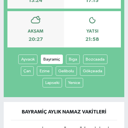
13:24
17:15
AKŞAM
YATSI
20:27
21:58
Ayvacık
Bayramiç
Biga
Bozcaada
Çan
Ezine
Gelibolu
Gökçeada
Lapseki
Yenice
BAYRAMIÇ AYLIK NAMAZ VAKITLERI