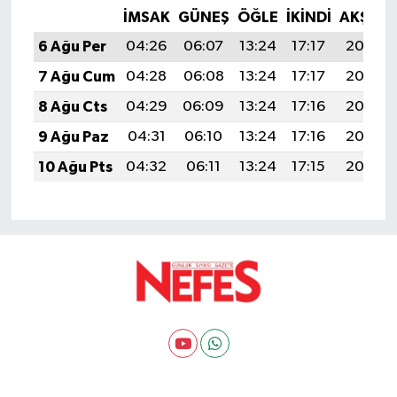
İMSAK
GÜNEŞ
ÖĞLE
İKINDI
AKŞAM
6 Ağu Per
04:26
06:07
13:24
17:17
20:32
7 Ağu Cum
04:28
06:08
13:24
17:17
20:30
8 Ağu Cts
04:29
06:09
13:24
17:16
20:29
9 Ağu Paz
04:31
06:10
13:24
17:16
20:28
10 Ağu Pts
04:32
06:11
13:24
17:15
20:27