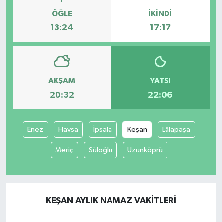
ÖĞLE
İKINDI
13:24
17:17
AKŞAM
YATSI
20:32
22:06
Enez
Havsa
İpsala
Keşan
Lâlapaşa
Meriç
Süloğlu
Uzunköprü
KEŞAN AYLIK NAMAZ VAKITLERI