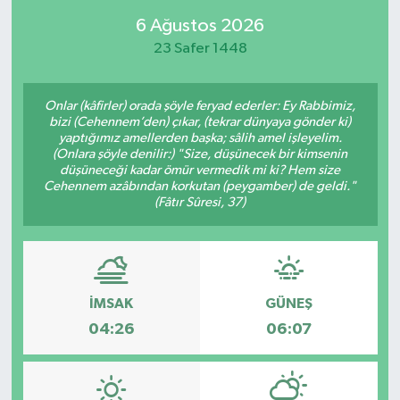
6 Ağustos 2026
23 Safer 1448
Onlar (kâfirler) orada şöyle feryad ederler: Ey Rabbimiz,
bizi (Cehennem’den) çıkar, (tekrar dünyaya gönder ki)
yaptığımız amellerden başka; sâlih amel işleyelim.
(Onlara şöyle denilir:) "Size, düşünecek bir kimsenin
düşüneceği kadar ömür vermedik mi ki? Hem size
Cehennem azâbından korkutan (peygamber) de geldi."
(Fâtır Sûresi, 37)
İMSAK
GÜNEŞ
04:26
06:07