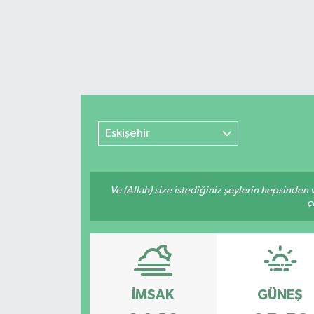
Eskişehir
Ve (Allah) size istediğiniz şeylerin hepsinden v
ç
İMSAK
GÜNEŞ