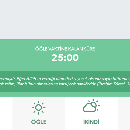
ÖĞLE VAKTİNE KALAN SÜRE
25:00
ermiştir. Eğer Allâh’ın verdiği nimetleri sayacak olsanız sayıp bitiremez
ok zâlim, (Rabb’inin nimetlerine karşı) çok nankördür. (İbrâhîm Sûresi, 3
ÖĞLE
İKINDI