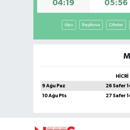
04:19
05:56
Alpu
Beylikova
Çifteler
M
HİCRİ
9 Ağu Paz
26 Safer 
10 Ağu Pts
27 Safer 