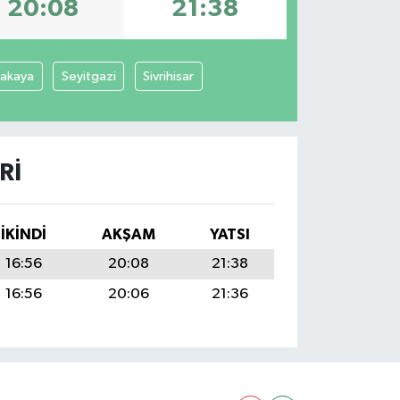
20:08
21:38
cakaya
Seyitgazi
Sivrihisar
RI
İKINDI
AKŞAM
YATSI
16:56
20:08
21:38
16:56
20:06
21:36