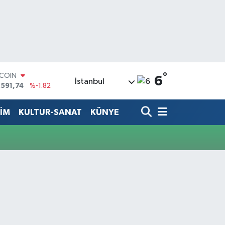
°
TCOIN
6
İstanbul
.591,74
%-1.82
LAR
,43620
%0.02
TİM
KULTUR-SANAT
KÜNYE
RO
,38690
%0.19
ERLİN
,60380
%0.18
ALTIN
62,09000
%0.19
ST100
.598,00
%0