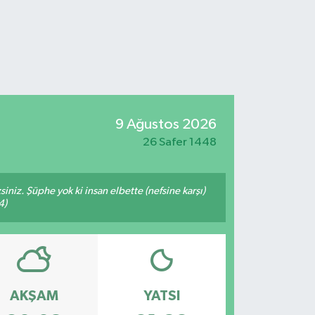
9 Ağustos 2026
26 Safer 1448
siniz. Şüphe yok ki insan elbette (nefsine karşı)
4)
AKŞAM
YATSI