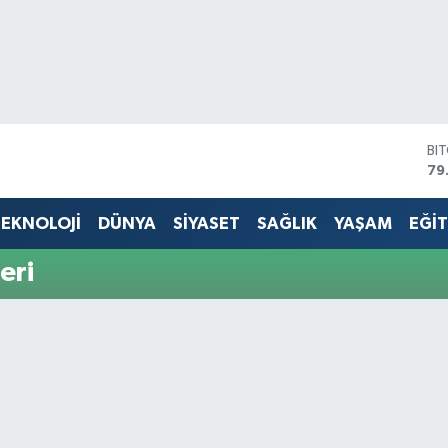
BI
79
DO
45
EKNOLOJİ
DÜNYA
SİYASET
SAĞLIK
YAŞAM
EĞİ
EU
53
eri
ST
61
G.
68
Bİ
14