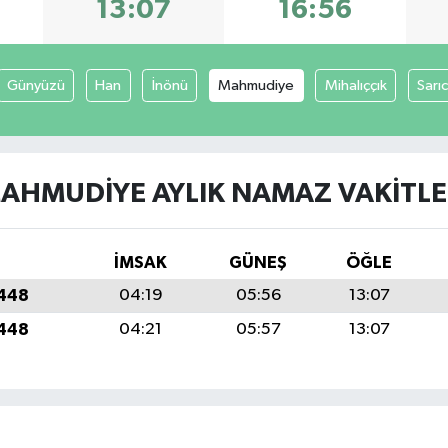
13:07
16:56
Günyüzü
Han
İnönü
Mahmudiye
Mihalıççık
Sarı
AHMUDIYE AYLIK NAMAZ VAKITLE
İMSAK
GÜNEŞ
ÖĞLE
1448
04:19
05:56
13:07
1448
04:21
05:57
13:07