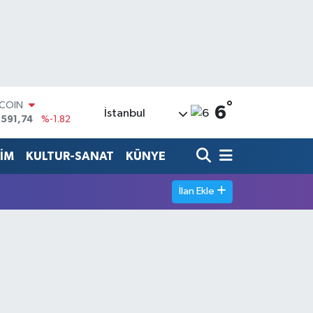
°
TCOIN
6
İstanbul
.591,74
%-1.82
LAR
,43620
%0.02
TİM
KULTUR-SANAT
KÜNYE
RO
,38690
%0.19
ERLİN
İlan Ekle
,60380
%0.18
ALTIN
62,09000
%0.19
ST100
.598,00
%0