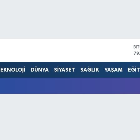
BI
79
DO
45
EKNOLOJİ
DÜNYA
SİYASET
SAĞLIK
YAŞAM
EĞİ
EU
53
ST
61
G.
68
Bİ
14