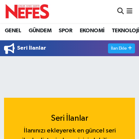
GÜNDEM
Nöbetçi Eczaneler
GENEL
GÜNDEM
SPOR
EKONOMİ
TEKNOLOJİ
Hava Durumu
Seri İlanlar
İlan Ekle
Namaz Vakitleri
Trafik Durumu
Süper Lig Puan Durumu ve Fikstür
Tüm Manşetler
Seri İlanlar
Son Dakika Haberleri
İlanınızı ekleyerek en güncel seri
Haber Arşivi