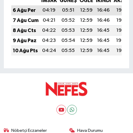
İMSAK
GÜNEŞ
ÖĞLE
İKINDI
AKŞAM
6 Ağu Per
04:19
05:51
12:59
16:46
19:58
7 Ağu Cum
04:21
05:52
12:59
16:46
19:57
8 Ağu Cts
04:22
05:53
12:59
16:45
19:56
9 Ağu Paz
04:23
05:54
12:59
16:45
19:54
10 Ağu Pts
04:24
05:55
12:59
16:45
19:53
Nöbetçi Eczaneler
Hava Durumu