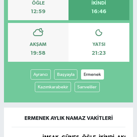
ÖĞLE
İKINDI
12:59
16:46
AKŞAM
YATSI
19:58
21:23
Ayrancı
Başyayla
Ermenek
Kazımkarabekir
Sarıveliler
ERMENEK AYLIK NAMAZ VAKITLERI