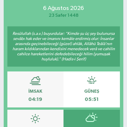
6 Ağustos 2026
23 Safer 1448
Resûlullah (s.a.v.) buyurdular: “Kimde şu üç şey bulunursa
sevâbı hak eder ve imanını kemâle erdirmiş olur: İnsanlar
arasında geçinebileceği (güzel) ahlâk, Allâhü Teâlâ’nın
haram kıldıklarından kendisini menedecek verâ ve cahilin
cahilce hareketlerini defedebileceği hilim (yumuşak
huyluluk).” (Hadis-i Şerif)
İMSAK
GÜNEŞ
04:19
05:51