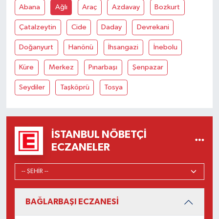
Abana
Ağlı
Araç
Azdavay
Bozkurt
Çatalzeytin
Cide
Daday
Devrekani
Doğanyurt
Hanönü
İhsangazi
İnebolu
Küre
Merkez
Pınarbaşı
Şenpazar
Seydiler
Taşköprü
Tosya
İSTANBUL NÖBETÇI
ECZANELER
BAĞLARBAŞI ECZANESİ