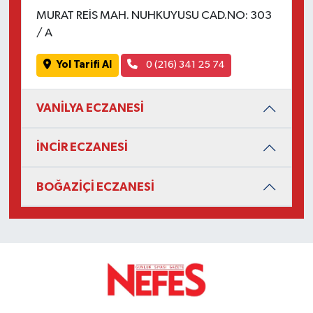
MURAT REİS MAH. NUHKUYUSU CAD.NO: 303
/ A
Yol Tarifi Al
0 (216) 341 25 74
VANİLYA ECZANESİ
İNCİR ECZANESİ
BOĞAZİÇİ ECZANESİ