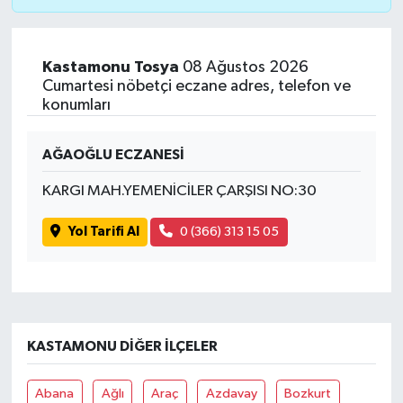
Kastamonu Tosya
08 Ağustos 2026
Cumartesi nöbetçi eczane adres, telefon ve
konumları
AĞAOĞLU ECZANESİ
KARGI MAH.YEMENİCİLER ÇARŞISI NO:30
Yol Tarifi Al
0 (366) 313 15 05
KASTAMONU DIĞER İLÇELER
Abana
Ağlı
Araç
Azdavay
Bozkurt