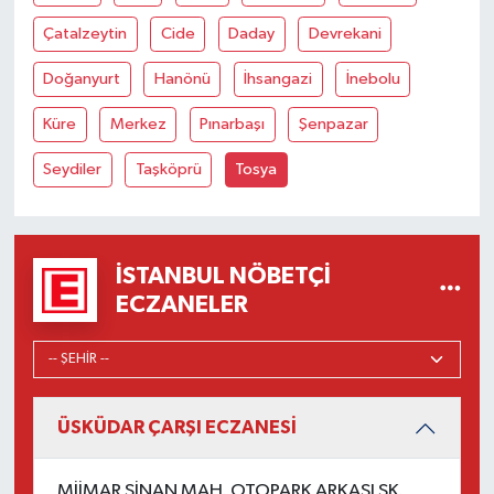
Çatalzeytin
Cide
Daday
Devrekani
Doğanyurt
Hanönü
İhsangazi
İnebolu
Küre
Merkez
Pınarbaşı
Şenpazar
Seydiler
Taşköprü
Tosya
İSTANBUL NÖBETÇI
ECZANELER
ÜSKÜDAR ÇARŞI ECZANESİ
MİİMAR SİNAN MAH. OTOPARK ARKASI SK.