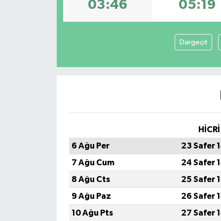
03:46
05:19
Dargeçit
HİCRİ
6 Ağu Per
23 Safer 
7 Ağu Cum
24 Safer 
8 Ağu Cts
25 Safer 
9 Ağu Paz
26 Safer 
10 Ağu Pts
27 Safer 