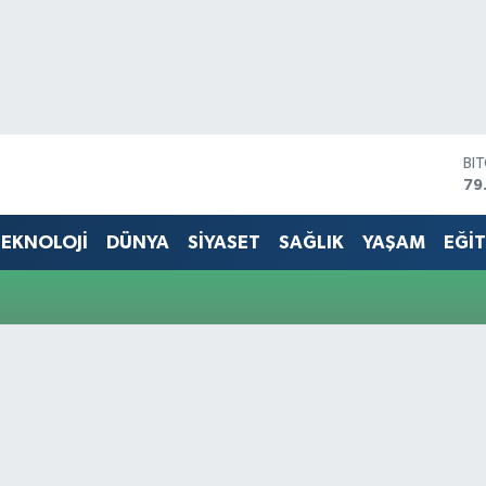
BI
79
DO
45
EKNOLOJİ
DÜNYA
SİYASET
SAĞLIK
YAŞAM
EĞİ
EU
53
ST
61
G.
68
Bİ
14