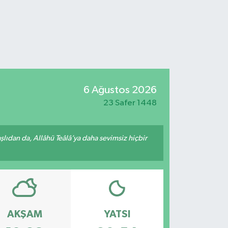
6 Ağustos 2026
23 Safer 1448
ıdan da, Allâhü Teâlâ’ya daha sevimsiz hiçbir
AKŞAM
YATSI