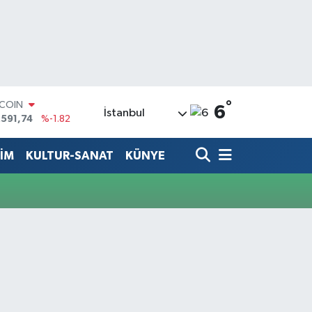
°
TCOIN
6
İstanbul
.591,74
%-1.82
LAR
,43620
%0.02
TİM
KULTUR-SANAT
KÜNYE
RO
,38690
%0.19
ERLİN
,60380
%0.18
ALTIN
62,09000
%0.19
ST100
.598,00
%0