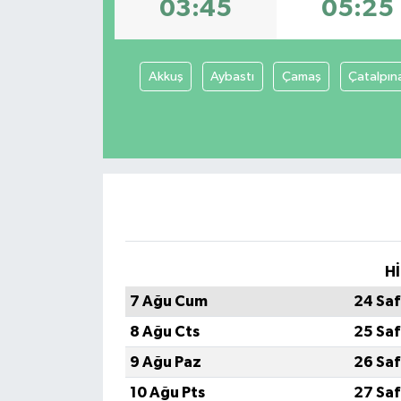
03:45
05:25
Akkuş
Aybastı
Çamaş
Çatalpın
Hİ
7 Ağu Cum
24 Saf
8 Ağu Cts
25 Saf
9 Ağu Paz
26 Saf
10 Ağu Pts
27 Saf