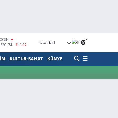
°
TCOIN
6
İstanbul
.591,74
%-1.82
LAR
,43620
%0.02
TİM
KULTUR-SANAT
KÜNYE
RO
,38690
%0.19
ERLİN
,60380
%0.18
ALTIN
62,09000
%0.19
ST100
.598,00
%0