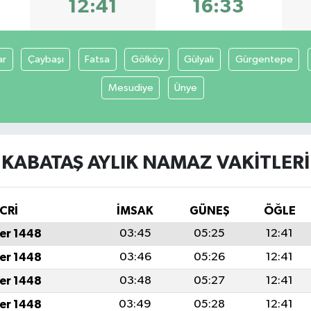
12:41
16:33
ar
Çaybaşı
Fatsa
Gölköy
Gülyalı
Gürgentepe
Mesudiye
Ünye
KABATAŞ AYLIK NAMAZ VAKITLERI
CRİ
İMSAK
GÜNEŞ
ÖĞLE
er 1448
03:45
05:25
12:41
er 1448
03:46
05:26
12:41
er 1448
03:48
05:27
12:41
er 1448
03:49
05:28
12:41