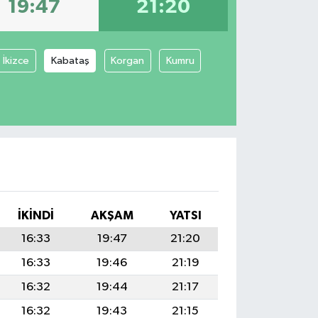
19:47
21:20
İkizce
Kabataş
Korgan
Kumru
İKINDI
AKŞAM
YATSI
16:33
19:47
21:20
16:33
19:46
21:19
16:32
19:44
21:17
16:32
19:43
21:15