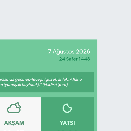
7 Ağustos 2026
24 Safer 1448
arasında geçinebileceği (güzel) ahlâk, Allâhü
m (yumuşak huyluluk).” (Hadis-i Şerif)
AKŞAM
YATSI