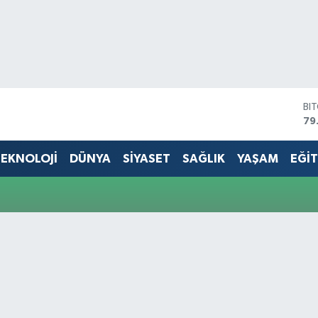
BI
79
DO
45
EKNOLOJİ
DÜNYA
SİYASET
SAĞLIK
YAŞAM
EĞİ
EU
53
ST
61
G.
68
Bİ
14