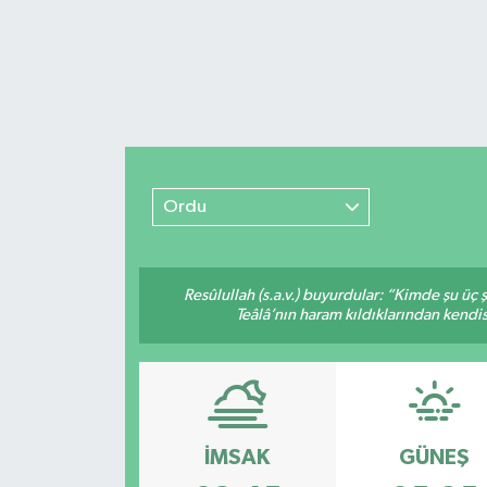
Ordu
Resûlullah (s.a.v.) buyurdular: “Kimde şu üç
Teâlâ’nın haram kıldıklarından kendis
İMSAK
GÜNEŞ