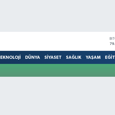
BI
79
DO
45
EKNOLOJİ
DÜNYA
SİYASET
SAĞLIK
YAŞAM
EĞİ
EU
53
ST
61
G.
68
Bİ
14