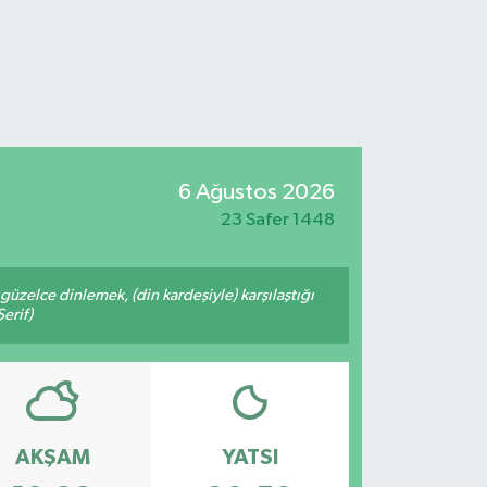
6 Ağustos 2026
23 Safer 1448
üzelce dinlemek, (din kardeşiyle) karşılaştığı
erif)
AKŞAM
YATSI