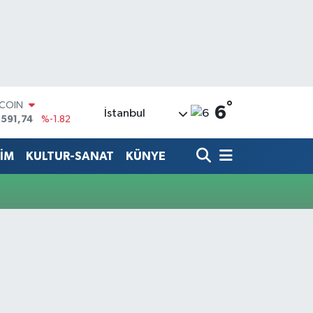
°
TCOIN
6
İstanbul
.591,74
%-1.82
LAR
,43620
%0.02
TİM
KULTUR-SANAT
KÜNYE
RO
,38690
%0.19
ERLİN
,60380
%0.18
ALTIN
62,09000
%0.19
ST100
.598,00
%0