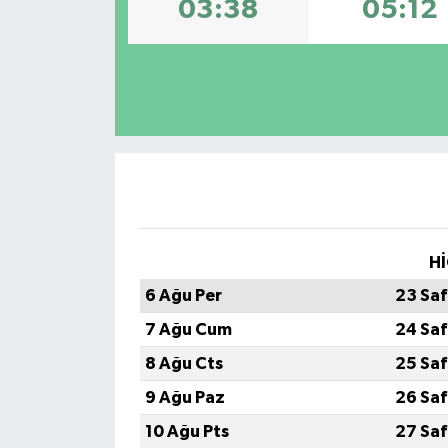
03:38
05:12
Hİ
6 Ağu Per
23 Saf
7 Ağu Cum
24 Saf
8 Ağu Cts
25 Saf
9 Ağu Paz
26 Saf
10 Ağu Pts
27 Saf