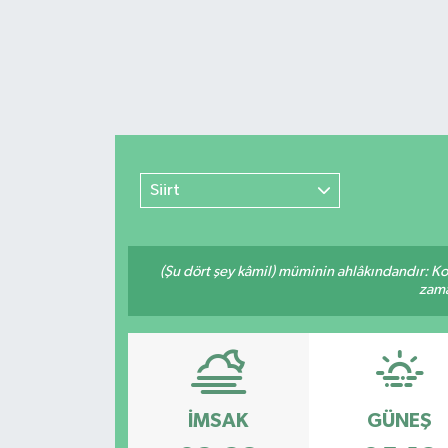
Siirt
(Şu dört şey kâmil) müminin ahlâkındandır: Ko
zama
İMSAK
GÜNEŞ