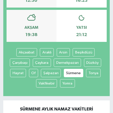
12:30
16:23
AKŞAM
YATSI
19:38
21:12
Akçaabat
Araklı
Arsin
Beşikdüzü
Çarşıbaşı
Çaykara
Dernekpazarı
Düzköy
Hayrat
Of
Şalpazarı
Sürmene
Tonya
Vakfıkebir
Yomra
SÜRMENE AYLIK NAMAZ VAKITLERI