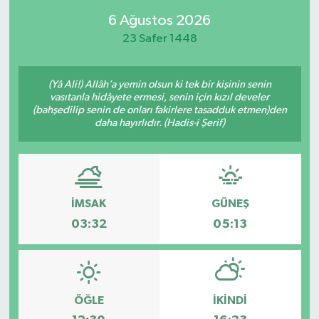
6 Ağustos 2026
23 Safer 1448
(Yâ Ali!) Allâh’a yemin olsun ki tek bir kişinin senin
vasıtanla hidâyete ermesi, senin için kızıl develer
(bahşedilip senin de onları fakirlere tasadduk etmen)den
daha hayırlıdır. (Hadis-i Şerif)
İMSAK
GÜNEŞ
03:32
05:13
ÖĞLE
İKINDI