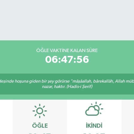
ÖĞLE VAKTİNE KALAN SÜRE
06:47:56
rdeşinde hoşuna giden bir şey görürse "mâşâallah, bârekallâh, Allah müb
nazar, haktır. (Hadis-i Şerif)
ÖĞLE
İKINDI