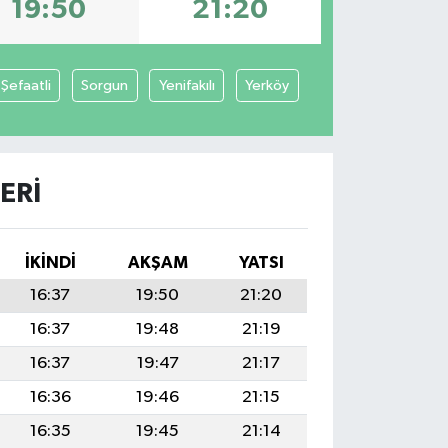
19:50
21:20
Şefaatli
Sorgun
Yenifakılı
Yerköy
ERI
İKINDI
AKŞAM
YATSI
16:37
19:50
21:20
16:37
19:48
21:19
16:37
19:47
21:17
16:36
19:46
21:15
16:35
19:45
21:14