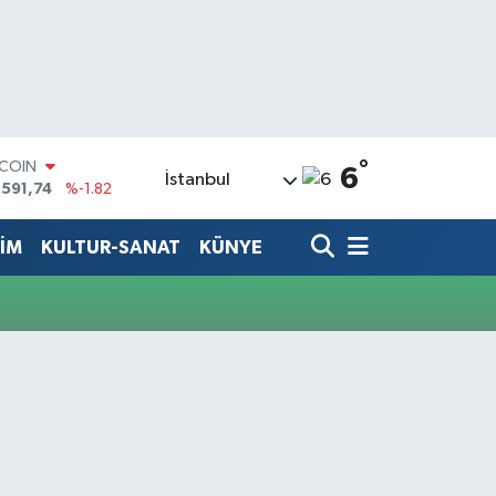
°
TCOIN
6
İstanbul
.591,74
%-1.82
LAR
,43620
%0.02
TİM
KULTUR-SANAT
KÜNYE
RO
,38690
%0.19
ERLİN
,60380
%0.18
ALTIN
62,09000
%0.19
ST100
.598,00
%0