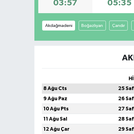
03:57
05:35
Akdağmadeni
Boğazlıyan
Çandır
AK
Hİ
8 Ağu Cts
25 Saf
9 Ağu Paz
26 Saf
10 Ağu Pts
27 Saf
11 Ağu Sal
28 Saf
12 Ağu Çar
29 Saf