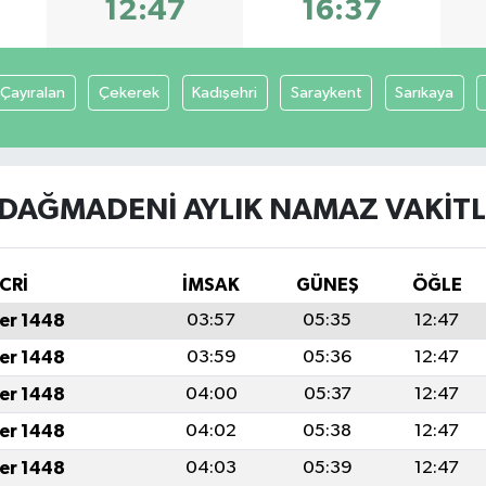
12:47
16:37
Çayıralan
Çekerek
Kadışehri
Saraykent
Sarıkaya
DAĞMADENI AYLIK NAMAZ VAKITL
CRİ
İMSAK
GÜNEŞ
ÖĞLE
er 1448
03:57
05:35
12:47
er 1448
03:59
05:36
12:47
er 1448
04:00
05:37
12:47
er 1448
04:02
05:38
12:47
er 1448
04:03
05:39
12:47