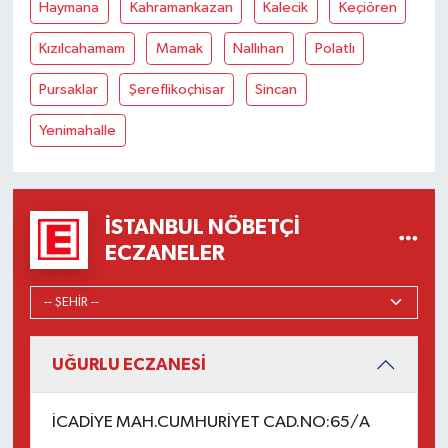
Haymana
Kahramankazan
Kalecik
Keçiören
Kızılcahamam
Mamak
Nallıhan
Polatlı
Pursaklar
Şereflikoçhisar
Sincan
Yenimahalle
İSTANBUL NÖBETÇI
ECZANELER
UĞURLU ECZANESİ
İCADİYE MAH.CUMHURİYET CAD.NO:65/A