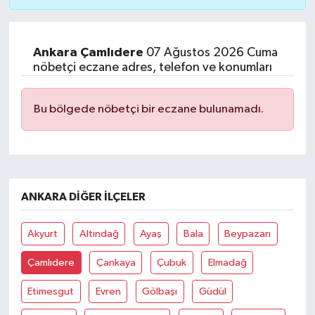
Ankara Çamlıdere
07 Ağustos 2026 Cuma
nöbetçi eczane adres, telefon ve konumları
Bu bölgede nöbetçi bir eczane bulunamadı.
ANKARA DIĞER İLÇELER
Akyurt
Altındağ
Ayaş
Bala
Beypazarı
Çamlıdere
Çankaya
Çubuk
Elmadağ
Etimesgut
Evren
Gölbaşı
Güdül