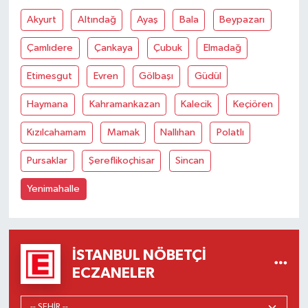
Akyurt
Altındağ
Ayaş
Bala
Beypazarı
Çamlıdere
Çankaya
Çubuk
Elmadağ
Etimesgut
Evren
Gölbaşı
Güdül
Haymana
Kahramankazan
Kalecik
Keçiören
Kızılcahamam
Mamak
Nallıhan
Polatlı
Pursaklar
Şereflikoçhisar
Sincan
Yenimahalle
İSTANBUL NÖBETÇI
ECZANELER