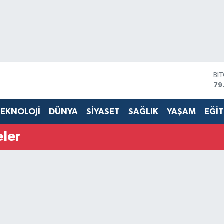
BI
79
DO
45
EKNOLOJİ
DÜNYA
SİYASET
SAĞLIK
YAŞAM
EĞİ
EU
53
ler
ST
61
G.
68
Bİ
14