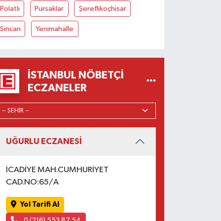
Polatlı
Pursaklar
Şereflikoçhisar
Sincan
Yenimahalle
İSTANBUL NÖBETÇI
ECZANELER
UĞURLU ECZANESİ
İCADİYE MAH.CUMHURİYET
CAD.NO:65/A
Yol Tarifi Al
0 (216) 553 87 54