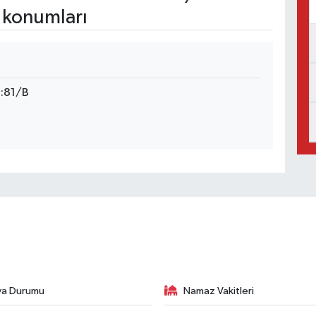
 konumları
:81/B
va Durumu
Namaz Vakitleri