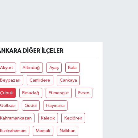
ANKARA DIĞER İLÇELER
Akyurt
Altındağ
Ayaş
Bala
Beypazarı
Çamlıdere
Çankaya
Çubuk
Elmadağ
Etimesgut
Evren
Gölbaşı
Güdül
Haymana
Kahramankazan
Kalecik
Keçiören
Kızılcahamam
Mamak
Nallıhan