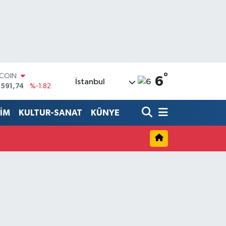
°
TCOIN
6
İstanbul
.591,74
%-1.82
LAR
,43620
%0.02
TİM
KULTUR-SANAT
KÜNYE
RO
,38690
%0.19
ERLİN
,60380
%0.18
ALTIN
62,09000
%0.19
ST100
.598,00
%0