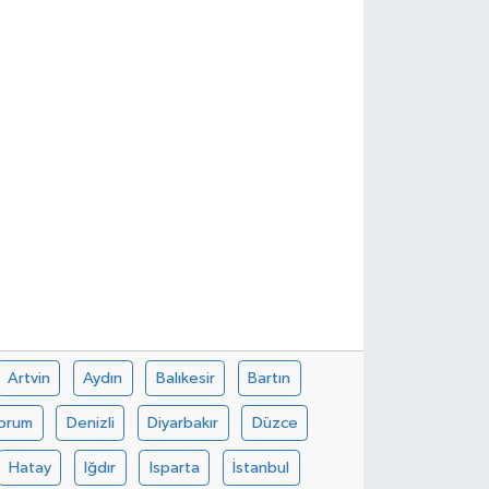
Artvin
Aydın
Balıkesir
Bartın
orum
Denizli
Diyarbakır
Düzce
Hatay
Iğdır
Isparta
İstanbul