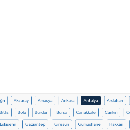
ğrı
Aksaray
Amasya
Ankara
Antalya
Ardahan
Bitlis
Bolu
Burdur
Bursa
Çanakkale
Çankırı
Ç
Eskişehir
Gaziantep
Giresun
Gümüşhane
Hakkâri