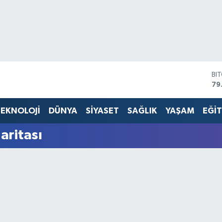
BI
79
DO
45
EKNOLOJİ
DÜNYA
SİYASET
SAĞLIK
YAŞAM
EĞİ
EU
53
aritası
ST
61
G.
68
Bİ
14