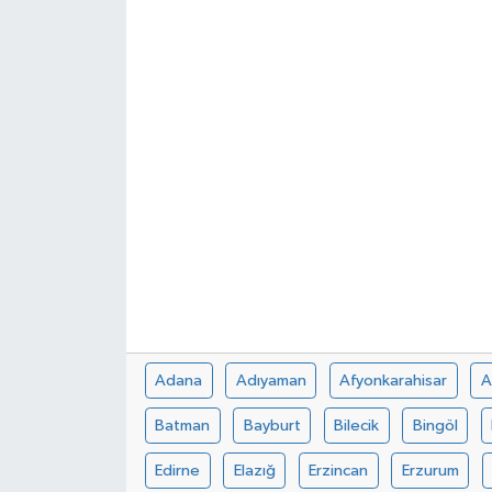
Adana
Adıyaman
Afyonkarahisar
A
Batman
Bayburt
Bilecik
Bingöl
Edirne
Elazığ
Erzincan
Erzurum