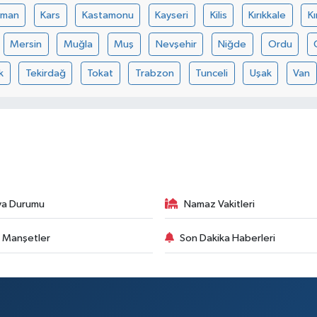
aman
Kars
Kastamonu
Kayseri
Kilis
Kırıkkale
Kı
Mersin
Muğla
Muş
Nevşehir
Niğde
Ordu
k
Tekirdağ
Tokat
Trabzon
Tunceli
Uşak
Van
va Durumu
Namaz Vakitleri
 Manşetler
Son Dakika Haberleri