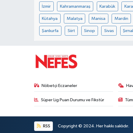
İzmir
Kahramanmaraş
Karabük
Kar
Kütahya
Malatya
Manisa
Mardin
Şanlıurfa
Siirt
Sinop
Sivas
Şırna
Nöbetçi Eczaneler
Ha
Süper Lig Puan Durumu ve Fikstür
Tüm
RSS
Copyright © 2024. Her hakkı saklıdır.