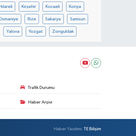
rklareli
Kırşehir
Kocaeli
Konya
Osmaniye
Rize
Sakarya
Samsun
Yalova
Yozgat
Zonguldak
Trafik Durumu
Haber Arşivi
Haber Yazılımı:
TE Bilişim