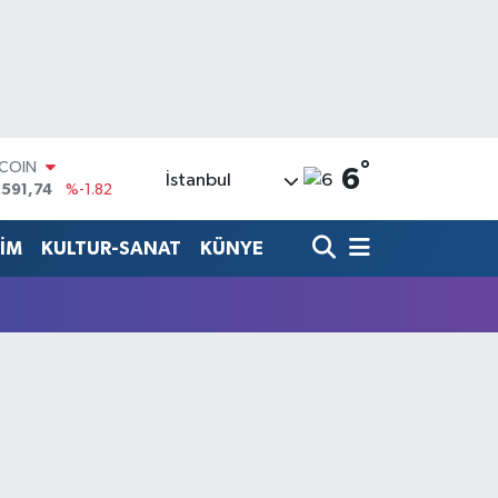
°
TCOIN
6
İstanbul
.591,74
%-1.82
LAR
,43620
%0.02
TİM
KULTUR-SANAT
KÜNYE
RO
,38690
%0.19
ERLİN
,60380
%0.18
ALTIN
62,09000
%0.19
ST100
.598,00
%0