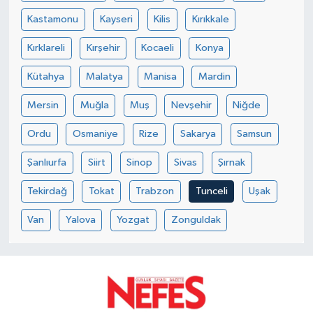
Kastamonu
Kayseri
Kilis
Kırıkkale
Kırklareli
Kırşehir
Kocaeli
Konya
Kütahya
Malatya
Manisa
Mardin
Mersin
Muğla
Muş
Nevşehir
Niğde
Ordu
Osmaniye
Rize
Sakarya
Samsun
Şanlıurfa
Siirt
Sinop
Sivas
Şırnak
Tekirdağ
Tokat
Trabzon
Tunceli
Uşak
Van
Yalova
Yozgat
Zonguldak