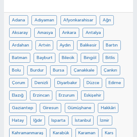
Adana
Adıyaman
Afyonkarahisar
Ağrı
Aksaray
Amasya
Ankara
Antalya
Ardahan
Artvin
Aydın
Balıkesir
Bartın
Batman
Bayburt
Bilecik
Bingöl
Bitlis
Bolu
Burdur
Bursa
Çanakkale
Çankırı
Çorum
Denizli
Diyarbakır
Düzce
Edirne
Elazığ
Erzincan
Erzurum
Eskişehir
Gaziantep
Giresun
Gümüşhane
Hakkâri
Hatay
Iğdır
Isparta
İstanbul
İzmir
Kahramanmaraş
Karabük
Karaman
Kars