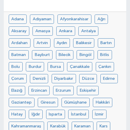
Adana
Adıyaman
Afyonkarahisar
Ağrı
Aksaray
Amasya
Ankara
Antalya
Ardahan
Artvin
Aydın
Balıkesir
Bartın
Batman
Bayburt
Bilecik
Bingöl
Bitlis
Bolu
Burdur
Bursa
Çanakkale
Çankırı
Çorum
Denizli
Diyarbakır
Düzce
Edirne
Elazığ
Erzincan
Erzurum
Eskişehir
Gaziantep
Giresun
Gümüşhane
Hakkâri
Hatay
Iğdır
Isparta
İstanbul
İzmir
Kahramanmaraş
Karabük
Karaman
Kars