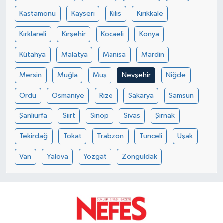
Kastamonu
Kayseri
Kilis
Kırıkkale
Kırklareli
Kırşehir
Kocaeli
Konya
Kütahya
Malatya
Manisa
Mardin
Mersin
Muğla
Muş
Nevşehir
Niğde
Ordu
Osmaniye
Rize
Sakarya
Samsun
Şanlıurfa
Siirt
Sinop
Sivas
Şırnak
Tekirdağ
Tokat
Trabzon
Tunceli
Uşak
Van
Yalova
Yozgat
Zonguldak