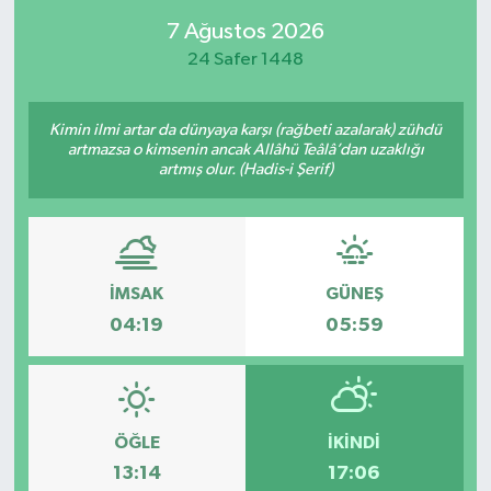
7 Ağustos 2026
24 Safer 1448
Kimin ilmi artar da dünyaya karşı (rağbeti azalarak) zühdü
artmazsa o kimsenin ancak Allâhü Teâlâ’dan uzaklığı
artmış olur. (Hadis-i Şerif)
İMSAK
GÜNEŞ
04:19
05:59
ÖĞLE
İKINDI
13:14
17:06