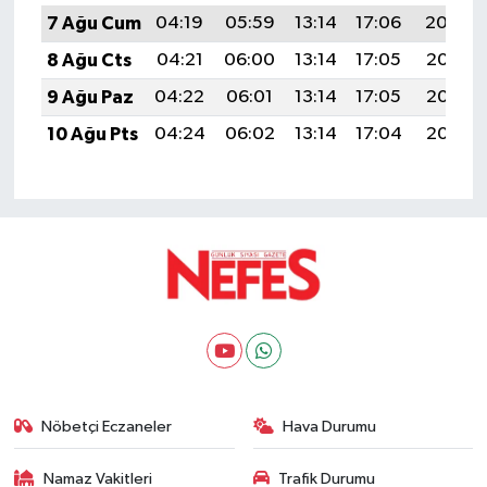
7 Ağu Cum
04:19
05:59
13:14
17:06
20:19
8 Ağu Cts
04:21
06:00
13:14
17:05
20:18
9 Ağu Paz
04:22
06:01
13:14
17:05
20:17
10 Ağu Pts
04:24
06:02
13:14
17:04
20:16
Nöbetçi Eczaneler
Hava Durumu
Namaz Vakitleri
Trafik Durumu