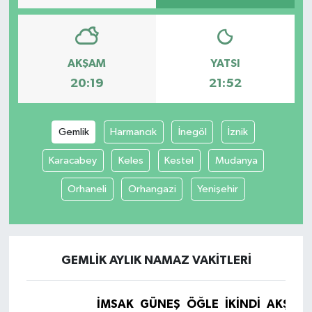
AKŞAM
YATSI
20:19
21:52
Gemlik
Harmancık
İnegöl
İznik
Karacabey
Keles
Kestel
Mudanya
Orhaneli
Orhangazi
Yenişehir
GEMLIK AYLIK NAMAZ VAKITLERI
İMSAK
GÜNEŞ
ÖĞLE
İKINDI
AKŞAM