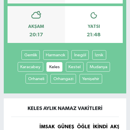
AKŞAM
YATSI
20:17
21:48
Gemlik
Harmancık
İnegöl
İznik
Karacabey
Keles
Kestel
Mudanya
Orhaneli
Orhangazi
Yenişehir
KELES AYLIK NAMAZ VAKITLERI
İMSAK
GÜNEŞ
ÖĞLE
İKINDI
AKŞAM