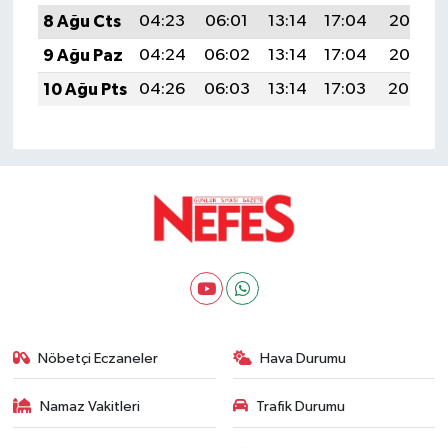
8 Ağu Cts
04:23
06:01
13:14
17:04
20:17
9 Ağu Paz
04:24
06:02
13:14
17:04
20:16
10 Ağu Pts
04:26
06:03
13:14
17:03
20:14
Nöbetçi Eczaneler
Hava Durumu
Namaz Vakitleri
Trafik Durumu