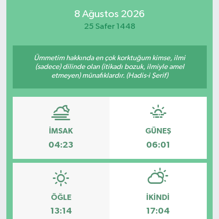
8 Ağustos 2026
25 Safer 1448
Ümmetim hakkında en çok korktuğum kimse, ilmi
(sadece) dilinde olan (itikadı bozuk, ilmiyle amel
etmeyen) münafıklardır. (Hadis-i Şerif)
İMSAK
GÜNEŞ
04:23
06:01
ÖĞLE
İKINDI
13:14
17:04