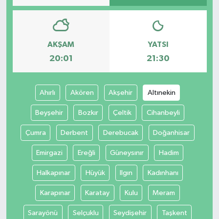
AKŞAM
YATSI
20:01
21:30
Ahırlı
Akören
Akşehir
Altınekin
Beyşehir
Bozkır
Çeltik
Cihanbeyli
Çumra
Derbent
Derebucak
Doğanhisar
Emirgazi
Ereğli
Güneysınır
Hadim
Halkapınar
Hüyük
Ilgın
Kadınhanı
Karapınar
Karatay
Kulu
Meram
Sarayönü
Selçuklu
Seydişehir
Taşkent