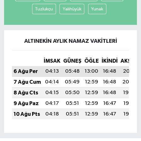
Tuzlukçu
Yalıhüyük
Yunak
ALTINEKIN AYLIK NAMAZ VAKITLERI
İMSAK
GÜNEŞ
ÖĞLE
İKINDI
AKŞAM
6 Ağu Per
04:13
05:48
13:00
16:48
20:01
7 Ağu Cum
04:14
05:49
12:59
16:48
20:00
8 Ağu Cts
04:15
05:50
12:59
16:48
19:59
9 Ağu Paz
04:17
05:51
12:59
16:47
19:58
10 Ağu Pts
04:18
05:51
12:59
16:47
19:57