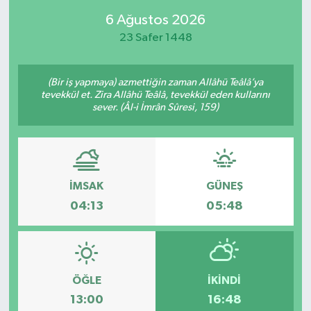
6 Ağustos 2026
23 Safer 1448
(Bir iş yapmaya) azmettiğin zaman Allâhü Teâlâ’ya
tevekkül et. Zira Allâhü Teâlâ, tevekkül eden kullarını
sever. (Âl-i İmrân Sûresi, 159)
İMSAK
GÜNEŞ
04:13
05:48
ÖĞLE
İKINDI
13:00
16:48