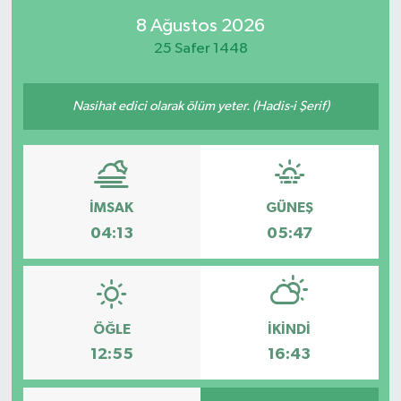
8 Ağustos 2026
25 Safer 1448
Nasihat edici olarak ölüm yeter. (Hadis-i Şerif)
İMSAK
GÜNEŞ
04:13
05:47
ÖĞLE
İKINDI
12:55
16:43