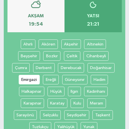
AKŞAM
YATSI
19:54
21:21
Ahırlı
Akören
Akşehir
Altınekin
Beyşehir
Bozkır
Çeltik
Cihanbeyli
Çumra
Derbent
Derebucak
Doğanhisar
Emirgazi
Ereğli
Güneysınır
Hadim
Halkapınar
Hüyük
Ilgın
Kadınhanı
Karapınar
Karatay
Kulu
Meram
Sarayönü
Selçuklu
Seydişehir
Taşkent
Tuzlukçu
Yalıhüyük
Yunak