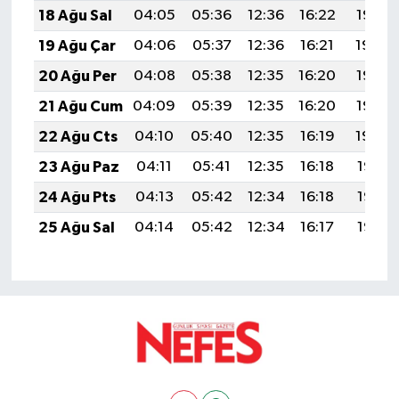
18 Ağu Sal
04:05
05:36
12:36
16:22
19:26
19 Ağu Çar
04:06
05:37
12:36
16:21
19:24
20 Ağu Per
04:08
05:38
12:35
16:20
19:23
21 Ağu Cum
04:09
05:39
12:35
16:20
19:22
22 Ağu Cts
04:10
05:40
12:35
16:19
19:20
23 Ağu Paz
04:11
05:41
12:35
16:18
19:19
24 Ağu Pts
04:13
05:42
12:34
16:18
19:17
25 Ağu Sal
04:14
05:42
12:34
16:17
19:16