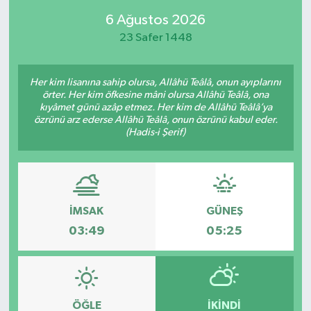
6 Ağustos 2026
23 Safer 1448
Her kim lisanına sahip olursa, Allâhü Teâlâ, onun ayıplarını
örter. Her kim öfkesine mâni olursa Allâhü Teâlâ, ona
kıyâmet günü azâp etmez. Her kim de Allâhü Teâlâ’ya
özrünü arz ederse Allâhü Teâlâ, onun özrünü kabul eder.
(Hadis-i Şerif)
İMSAK
GÜNEŞ
03:49
05:25
ÖĞLE
İKINDI