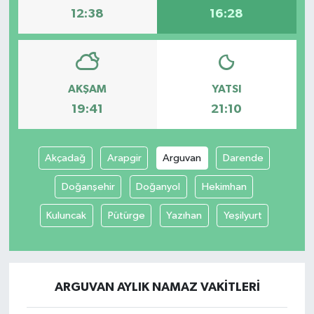
12:38
16:28
AKŞAM
YATSI
19:41
21:10
Akçadağ
Arapgir
Arguvan
Darende
Doğanşehir
Doğanyol
Hekimhan
Kuluncak
Pütürge
Yazıhan
Yeşilyurt
ARGUVAN AYLIK NAMAZ VAKITLERI