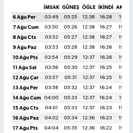
İMSAK
GÜNEŞ
ÖĞLE
İKINDI
AKŞA
6 Ağu Per
03:49
05:25
12:38
16:28
19:41
7 Ağu Cum
03:50
05:26
12:38
16:27
19:39
8 Ağu Cts
03:52
05:27
12:38
16:27
19:38
9 Ağu Paz
03:53
05:28
12:38
16:26
19:37
10 Ağu Pts
03:54
05:29
12:37
16:26
19:36
11 Ağu Sal
03:56
05:30
12:37
16:25
19:35
12 Ağu Çar
03:57
05:31
12:37
16:25
19:33
13 Ağu Per
03:58
05:32
12:37
16:24
19:32
14 Ağu Cum
04:00
05:33
12:37
16:24
19:31
15 Ağu Cts
04:01
05:33
12:37
16:23
19:30
16 Ağu Paz
04:02
05:34
12:36
16:23
19:28
17 Ağu Pts
04:04
05:35
12:36
16:22
19:27