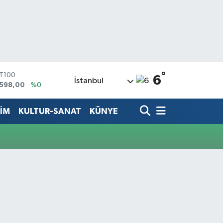
°
ST100
6
İstanbul
.598,00
%0
TCOIN
.591,74
%-1.82
TİM
KULTUR-SANAT
KÜNYE
LAR
,43620
%0.02
RO
,38690
%0.19
ERLİN
,60380
%0.18
ALTIN
62,09000
%0.19