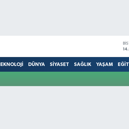
Bİ
14
BI
79
EKNOLOJİ
DÜNYA
SİYASET
SAĞLIK
YAŞAM
EĞİ
DO
45
EU
53
ST
61
G.
68