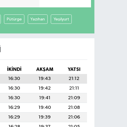
Pütürge
Yazıhan
Yeşilyurt
I
İKINDI
AKŞAM
YATSI
16:30
19:43
21:12
16:30
19:42
21:11
16:30
19:41
21:09
16:29
19:40
21:08
16:29
19:39
21:06
16:28
19:37
21:05