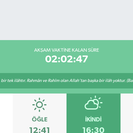
AKŞAM VAKTİNE KALAN SÜRE
02:02:46
, bir tek ilâhtır. Rahmân ve Rahîm olan Allah’tan başka bir ilâh yoktur. (B
ÖĞLE
İKINDI
12:41
16:30