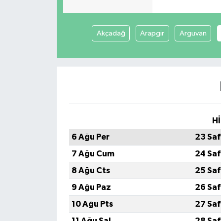
Akçadağ
Arapgir
Arguvan
Hİ
6 Ağu Per
23 Saf
7 Ağu Cum
24 Saf
8 Ağu Cts
25 Saf
9 Ağu Paz
26 Saf
10 Ağu Pts
27 Saf
11 Ağu Sal
28 Saf