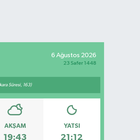
6 Ağustos 2026
23 Safer 1448
akara Sûresi, 163)
AKŞAM
YATSI
19:43
21:12